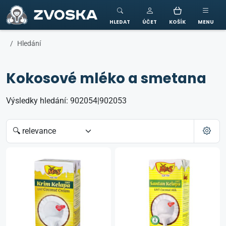
ZVOSKA
HLEDAT
ÚČET
KOŠÍK
MENU
Hledání
Kokosové mléko a smetana
Výsledky hledání: 902054|902053