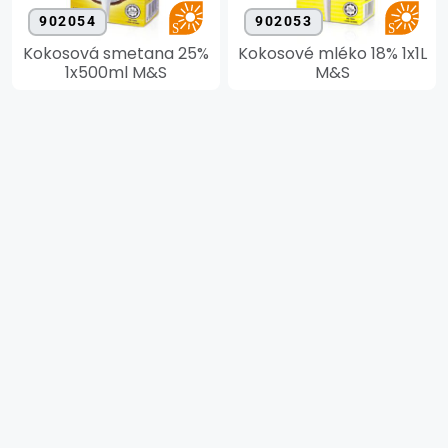
902054
902053
Kokosová smetana 25%
Kokosové mléko 18% 1x1L
1x500ml M&S
M&S