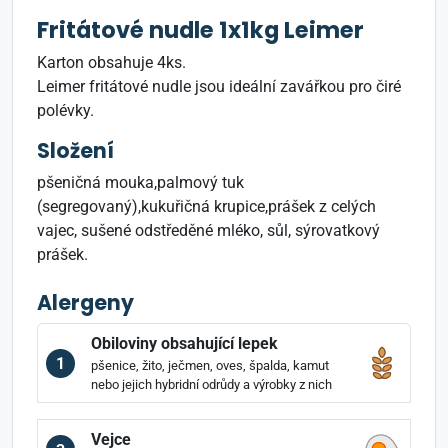
Fritátové nudle 1x1kg Leimer
Karton obsahuje 4ks.
Leimer fritátové nudle jsou ideální zavářkou pro čiré
polévky.
Složení
pšeničná mouka,palmový tuk
(segregovaný),kukuřičná krupice,prášek z celých
vajec, sušené odstředěné mléko, sůl, sýrovatkový
prášek.
Alergeny
Obiloviny obsahující lepek
1
pšenice, žito, ječmen, oves, špalda, kamut
nebo jejich hybridní odrůdy a výrobky z nich
Vejce