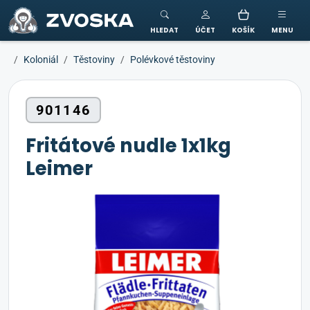
ZVOSKA
HLEDAT
ÚČET
KOŠÍK
MENU
Koloniál
Těstoviny
Polévkové těstoviny
901146
Fritátové nudle 1x1kg
Leimer