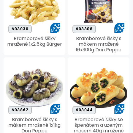
603030
603308
Bramborové šišky
Bramborové šišky s
mražené 1x2,5kg Bürger
mákem mražené
16x300g Don Peppe
603862
603044
Bramborové šišky s
Bramborové šišky se
mákem mražené 1x1kg
špenátem a uzeným
Don Peppe
masem 40g mražené