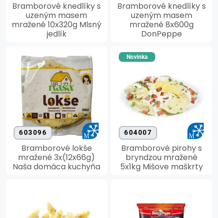
Bramborové knedlíky s
Bramborové knedlíky s
uzeným masem
uzeným masem
mražené 10x320g Mlsný
mražené 8x600g
jedlík
DonPeppe
Novinka
603096
604007
Bramborové lokše
Bramborové pirohy s
mražené 3x(12x66g)
bryndzou mražené
Naša domáca kuchyňa
5x1kg Mišove maškrty