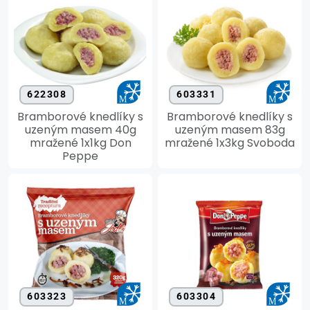
622308
603331
Bramborové knedlíky s
Bramborové knedlíky s
uzeným masem 40g
uzeným masem 83g
mražené 1x1kg Don
mražené 1x3kg Svoboda
Peppe
603323
603304