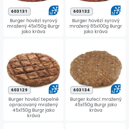
603131
603132
Burger hovězí syrový
Burger hovězí syrový
mražený 45x150g Burgr
mražený 65x100g Burgr
jako kráva
jako kráva
603129
603134
Burger hovězí tepelně
Burger kuřecí mražený
opracovaný mražený
45x150g Burgr jako
45x150g Burgr jako
kráva
kráva