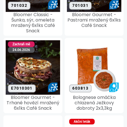
701032
701031
Bloomer Classic -
Bloomer Gourmet -
Šunka, sýr, omeleta
Pastrami mražený 6x1ks
mražený 6x1ks Café
Café Snack
Snack
Zachraň mě
24.06.2026
E7010301
603813
Bloomer Gourmet -
Bolognese omáčka
Trhané hovězí mražený
chlazená Ježkovy
6x1ks Café Snack
dobroty 2x3,3kg
Akční leták