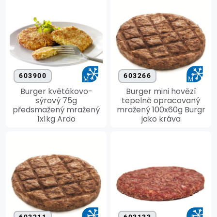
603900
603266
Burger květákovo-
Burger mini hovězí
sýrový 75g
tepelně opracovaný
předsmažený mražený
mražený 100x60g Burgr
1x1kg Ardo
jako kráva