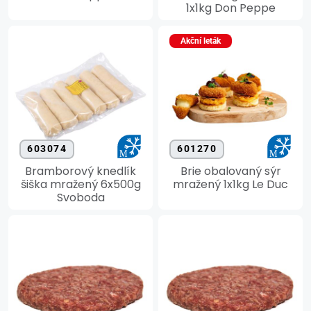
1x1kg Don Peppe
Akční leták
603074
601270
Bramborový knedlík
Brie obalovaný sýr
šiška mražený 6x500g
mražený 1x1kg Le Duc
Svoboda