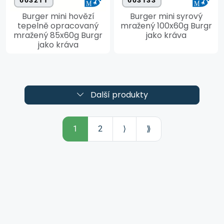
603211
603133
Burger mini hovězí
Burger mini syrový
tepelně opracovaný
mražený 100x60g Burgr
mražený 85x60g Burgr
jako kráva
jako kráva
Další produkty
1
2
⟩
⟫