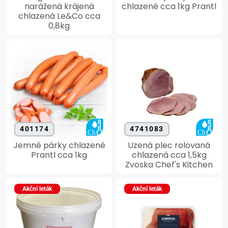
narážená krájená
chlazené cca 1kg Prantl
chlazená Le&Co cca
0,8kg
401174
4741083
Jemné párky chlazené
Uzená plec rolovaná
Prantl cca 1kg
chlazená cca 1,5kg
Zvoska Chef's Kitchen
Akční leták
Akční leták