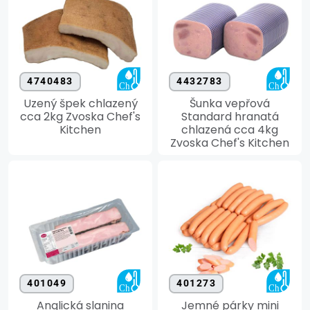
4740483
4432783
Uzený špek chlazený
Šunka vepřová
cca 2kg Zvoska Chef's
Standard hranatá
Kitchen
chlazená cca 4kg
Zvoska Chef's Kitchen
401049
401273
Anglická slanina
Jemné párky mini