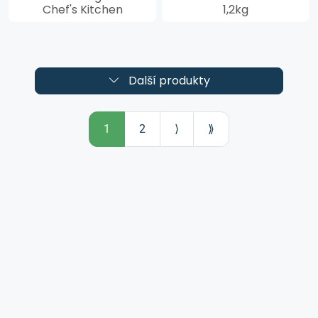
Chef's Kitchen
1,2kg
Další produkty
1
2
⟩
⟫