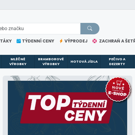
ETÁKY
TÝDENNÍ CENY
VÝPRODEJ
ZACHRAŇ A ŠETŘ
MLÉČNÉ
BRAMBOROVÉ
PEČIVO A
HOTOVÁ JÍDLA
VÝROBKY
VÝROBKY
DEZERTY