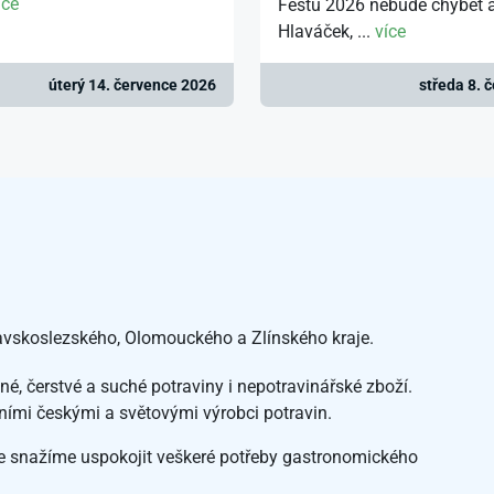
íce
Festu 2026 nebude chybět 
Hlaváček, ...
více
úterý 14. července 2026
středa 8. 
vskoslezského, Olomouckého a Zlínského kraje.
é, čerstvé a suché potraviny i nepotravinářské zboží.
dními českými a světovými výrobci potravin.
e snažíme uspokojit veškeré potřeby gastronomického