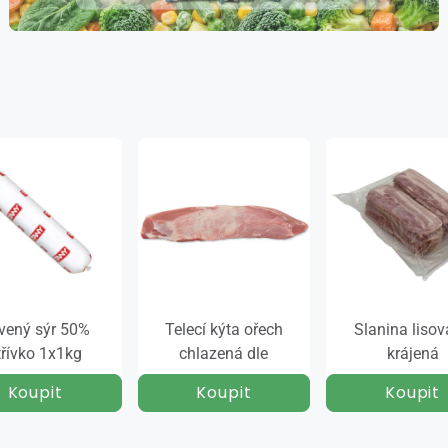
vený sýr 50%
Telecí kýta ořech
Slanina liso
třívko 1x1kg
chlazená dle
krájená