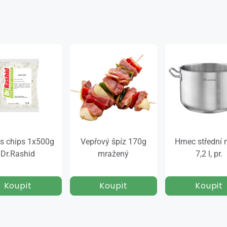
s chips 1x500g
Vepřový špíz 170g
Hrnec střední 
Dr.Rashid
mražený
7,2 l, pr.