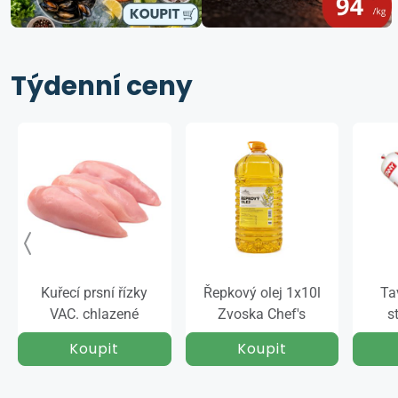
Týdenní ceny
Kuřecí prsní řízky
Řepkový olej 1x10l
Ta
VAC. chlazené
Zvoska Chef's
s