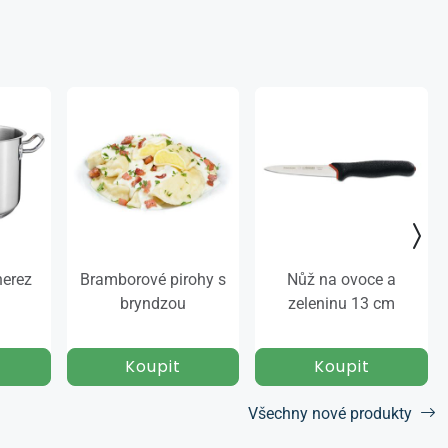
nerez
Bramborové pirohy s
Nůž na ovoce a
bryndzou
zeleninu 13 cm
Všechny nové produkty