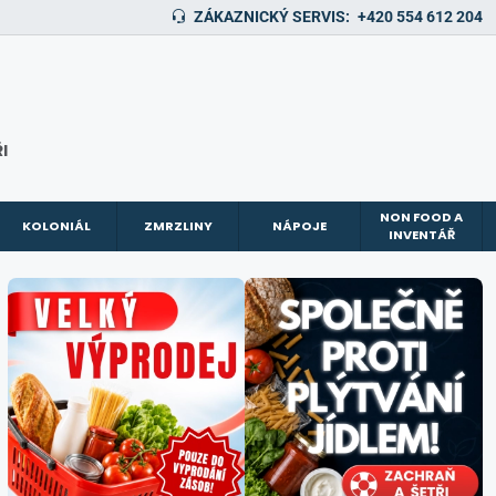
ZÁKAZNICKÝ SERVIS:
+420 554 612 204
I
NON FOOD A
KOLONIÁL
ZMRZLINY
NÁPOJE
INVENTÁŘ