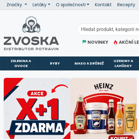
Značky
Letáky
O společnosti
Kontakt
Recepty
ZVOSKA
NOVINKY
AKČNÍ L
ZELENINA A
UZENINY A
RYBY
MASO A DRŮBEŽ
OVOCE
LAHŮDKY