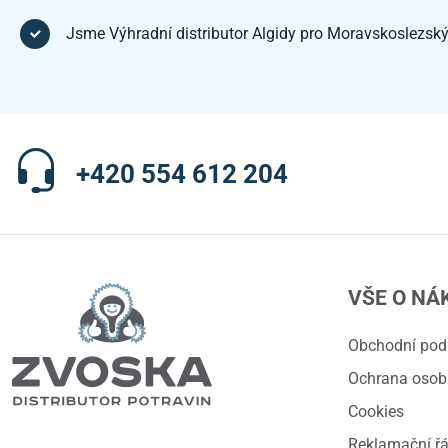
Jsme Výhradní distributor Algidy pro Moravskoslezský
+420 554 612 204
VŠE O NÁ
Obchodní po
Ochrana osob
Cookies
Reklamační ř