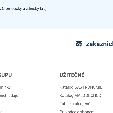
, Olomoucký a Zlínský kraj.
zakaznic
KUPU
UŽITEČNÉ
dmínky
Katalog GASTRONOMIE
ních údajů
Katalog MALOOBCHOD
Tabulka alergenů
ád
Průvodce e-shopem