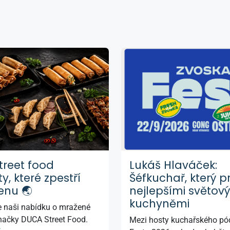
treet food
Lukáš Hlaváček:
ty, které zpestří
Šéfkuchař, který p
enu 🌏
nejlepšími světov
kuchyněmi
e naši nabídku o mražené
značky DUCA Street Food.
Mezi hosty kuchařského pó