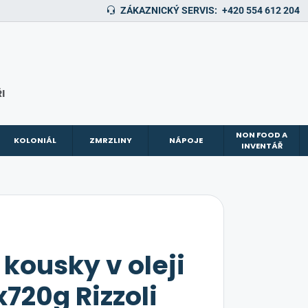
ZÁKAZNICKÝ SERVIS:
+420 554 612 204
I
NON FOOD A
KOLONIÁL
ZMRZLINY
NÁPOJE
INVENTÁŘ
kousky v oleji
x720g Rizzoli