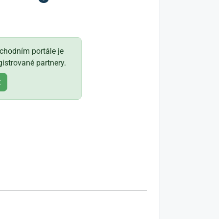
hodním portále je
istrované partnery.
t