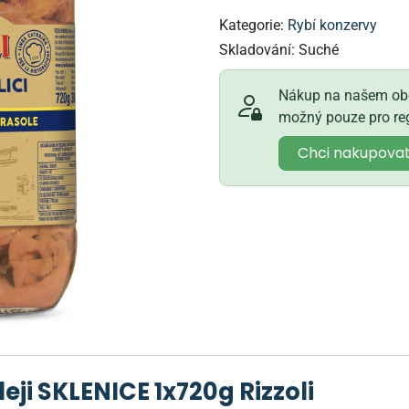
Kategorie:
Rybí konzervy
Skladování:
Suché
Nákup na našem obc
možný pouze pro reg
Chci nakupova
eji SKLENICE 1x720g Rizzoli