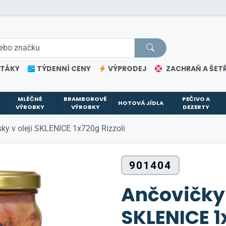
ETÁKY
TÝDENNÍ CENY
VÝPRODEJ
ZACHRAŇ A ŠETŘ
MLÉČNÉ
BRAMBOROVÉ
PEČIVO A
HOTOVÁ JÍDLA
VÝROBKY
VÝROBKY
DEZERTY
ky v oleji SKLENICE 1x720g Rizzoli
901404
Ančovičky 
SKLENICE 1