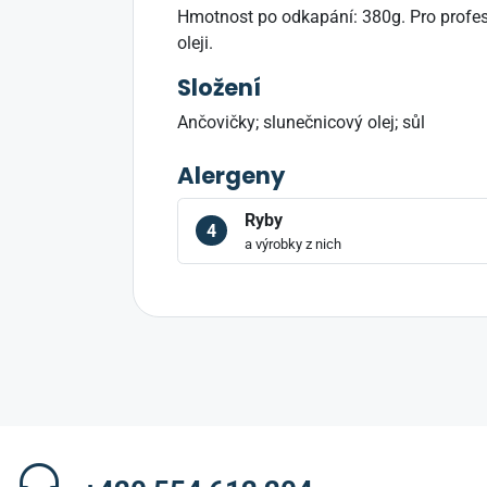
Hmotnost po odkapání: 380g. Pro profesi
oleji.
Složení
Ančovičky; slunečnicový olej; sůl
Alergeny
Ryby
4
a výrobky z nich