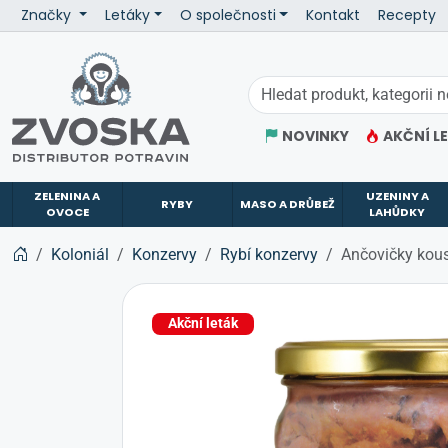
Značky
Letáky
O společnosti
Kontakt
Recepty
ZVOSKA
NOVINKY
AKČNÍ L
ZELENINA A
UZENINY A
RYBY
MASO A DRŮBEŽ
OVOCE
LAHŮDKY
Koloniál
Konzervy
Rybí konzervy
Ančovičky kous
Akční leták