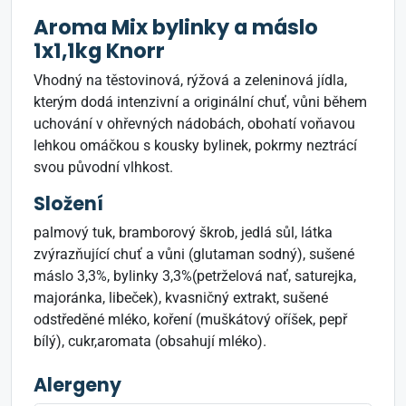
Aroma Mix bylinky a máslo
1x1,1kg Knorr
Vhodný na těstovinová, rýžová a zeleninová jídla,
kterým dodá intenzivní a originální chuť, vůni během
uchování v ohřevných nádobách, obohatí voňavou
lehkou omáčkou s kousky bylinek, pokrmy neztrácí
svou původní vlhkost.
Složení
palmový tuk, bramborový škrob, jedlá sůl, látka
zvýrazňující chuť a vůni (glutaman sodný), sušené
máslo 3,3%, bylinky 3,3%(petrželová nať, saturejka,
majoránka, libeček), kvasničný extrakt, sušené
odstředěné mléko, koření (muškátový oříšek, pepř
bílý), cukr,aromata (obsahují mléko).
Alergeny