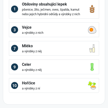
Obiloviny obsahující lepek
1
pšenice, žito, ječmen, oves, špalda, kamut
nebo jejich hybridní odrůdy a výrobky z nich
Vejce
3
a výrobky z nich
Mléko
7
a výrobky z něj
Celer
9
a výrobky z něj
Hořčice
10
a výrobky z ní