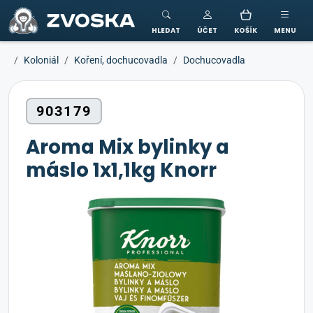
ZVOSKA
HLEDAT
ÚČET
KOŠÍK
MENU
Koloniál
Koření, dochucovadla
Dochucovadla
903179
Aroma Mix bylinky a
máslo 1x1,1kg Knorr