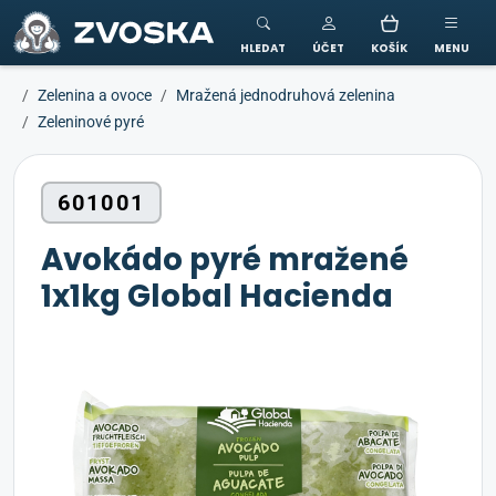
ZVOSKA
HLEDAT
ÚČET
KOŠÍK
MENU
Zelenina a ovoce
Mražená jednodruhová zelenina
Zeleninové pyré
601001
Avokádo pyré mražené
1x1kg Global Hacienda