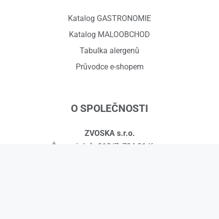
Katalog GASTRONOMIE
Katalog MALOOBCHOD
Tabulka alergenů
Průvodce e-shopem
O SPOLEČNOSTI
ZVOSKA s.r.o.
Červený dvůr 918/7, 794 01 Krnov
IČ: 01575295, DIČ: CZ01575295
č.ú.: 258608451/0300
Kontakty