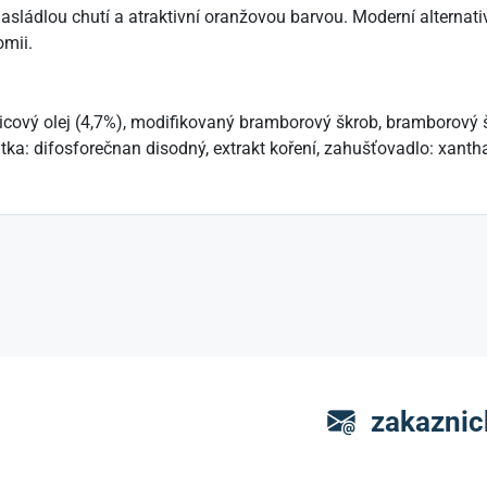
sládlou chutí a atraktivní oranžovou barvou. Moderní alternat
omii.
cový olej (4,7%), modifikovaný bramborový škrob, bramborový šk
látka: difosforečnan disodný, extrakt koření, zahušťovadlo: xan
zakaznic