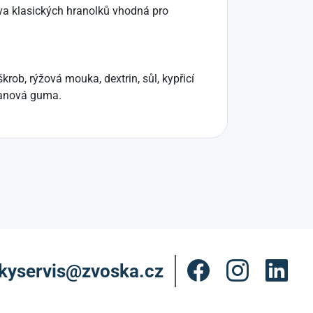
iva klasických hranolků vhodná pro
rob, rýžová mouka, dextrin, sůl, kypřicí
thanová guma.
kyservis@zvoska.cz