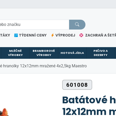
ETÁKY
TÝDENNÍ CENY
VÝPRODEJ
ZACHRAŇ A ŠETŘ
MLÉČNÉ
BRAMBOROVÉ
PEČIVO A
HOTOVÁ JÍDLA
VÝROBKY
VÝROBKY
DEZERTY
vé hranolky 12x12mm mražené 4x2,5kg Maestro
601008
Batátové 
12x12mm 