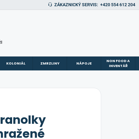
ZÁKAZNICKÝ SERVIS:
+420 554 612 204
I
NON FOOD A
KOLONIÁL
ZMRZLINY
NÁPOJE
INVENTÁŘ
hranolky
mražené