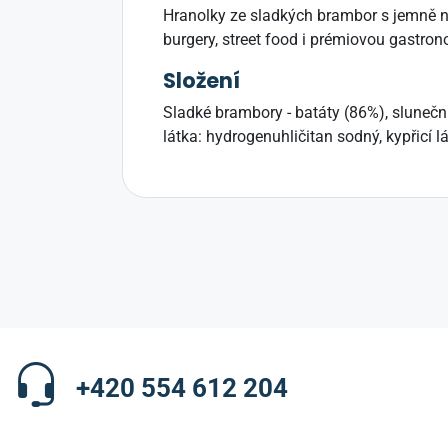
Hranolky ze sladkých brambor s jemně na
burgery, street food i prémiovou gastron
Složení
Sladké brambory - batáty (86%), slunečni
látka: hydrogenuhličitan sodný, kypřicí 
+420 554 612 204