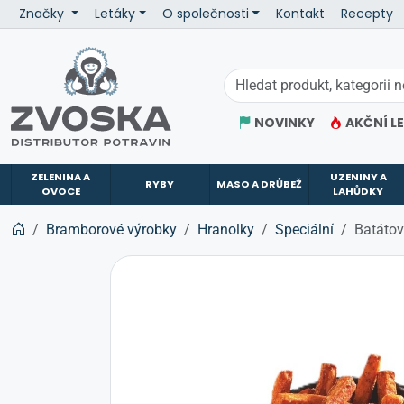
Značky
Letáky
O společnosti
Kontakt
Recepty
ZVOSKA
NOVINKY
AKČNÍ L
ZELENINA A
UZENINY A
RYBY
MASO A DRŮBEŽ
OVOCE
LAHŮDKY
Bramborové výrobky
Hranolky
Speciální
Batáto