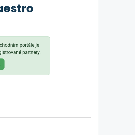
aestro
hodním portále je
istrované partnery.
t