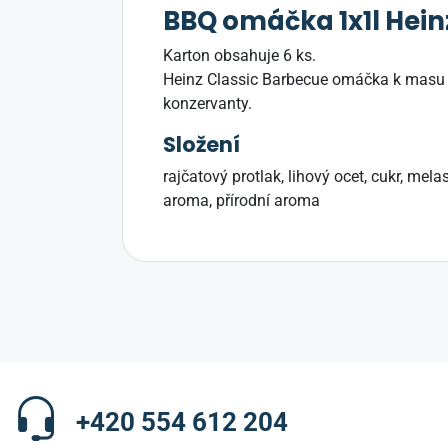
BBQ omáčka 1x1l Hein
Karton obsahuje 6 ks.
Heinz Classic Barbecue omáčka k masu s
konzervanty.
Složení
rajčatový protlak, lihový ocet, cukr, me
aroma, přírodní aroma
+420 554 612 204