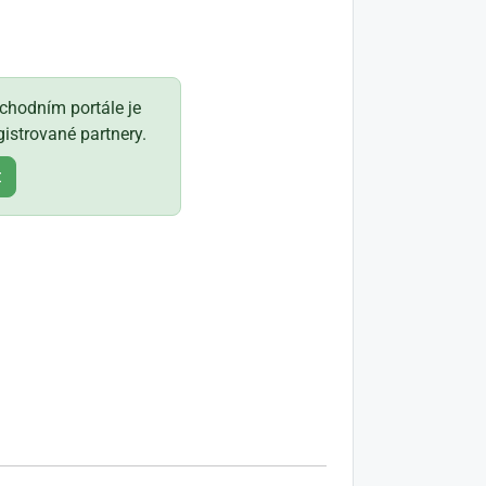
hodním portále je
istrované partnery.
t