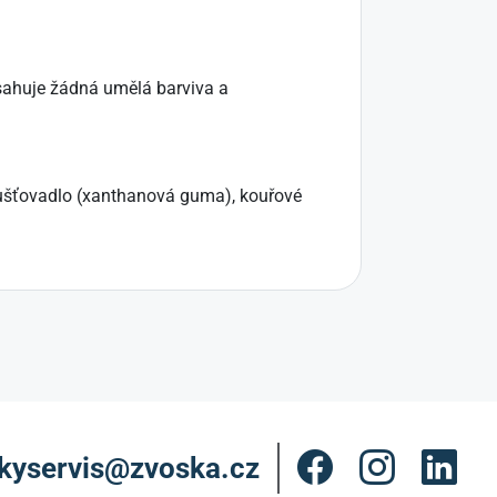
sahuje žádná umělá barviva a
zahušťovadlo (xanthanová guma), kouřové
kyservis@zvoska.cz