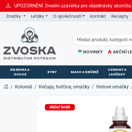
UPOZORNĚNÍ: Dnešní uzávěrka pro objednávky skončila
Značky
Letáky
O společnosti
Kontakt
Recepty
ZVOSKA
NOVINKY
AKČNÍ L
ZELENINA A
UZENINY A
RYBY
MASO A DRŮBEŽ
OVOCE
LAHŮDKY
Koloniál
Kečupy, hořčice, omáčky
Hotové omáčky
Akční leták