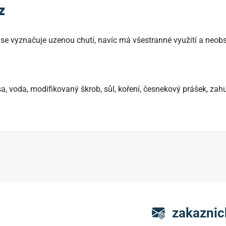
z
e vyznačuje uzenou chutí, navíc má všestranné využití a neob
lasa, voda, modifikovaný škrob, sůl, koření, česnekový prášek, 
zakaznic