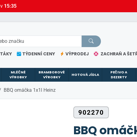
 v
15:35
ETÁKY
TÝDENNÍ CENY
VÝPRODEJ
ZACHRAŇ A ŠETŘ
MLÉČNÉ
BRAMBOROVÉ
PEČIVO A
HOTOVÁ JÍDLA
VÝROBKY
VÝROBKY
DEZERTY
BBQ omáčka 1x1l Heinz
902270
BBQ omáčka