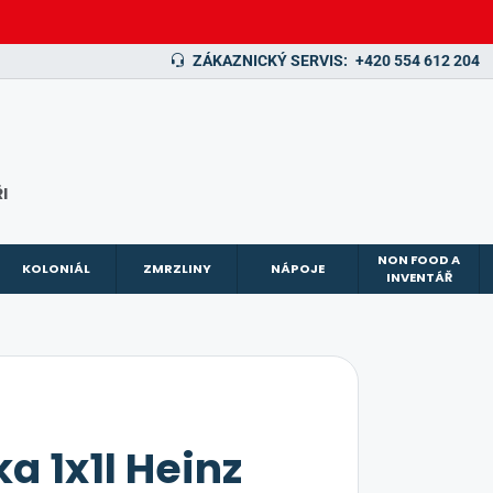
ZÁKAZNICKÝ SERVIS:
+420 554 612 204
I
NON FOOD A
KOLONIÁL
ZMRZLINY
NÁPOJE
INVENTÁŘ
 1x1l Heinz