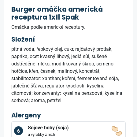
Burger omáčka americká
receptura 1x1l Spak
Omáčka podle americké receptury.
Složení
pitná voda, řepkový olej, cukr, rajčatový protlak,
paprika, ocet kvasný lihový, jedlá sůl, sušené
odstředěné mléko, modifikovaný škrob, semeno
hořčice, křen, česnek, malinový, koncetrát,
stabilitozátor: xanthan; koření, fermentovaná sója,
jablečné šťáva, regulátor kyselosti: kyselina
citornová; konzervanty: kyselina benzoová, kyselina
sorbová; aroma, petržel
Alergeny
Sójové boby (sója)
6
a výrobky z nich