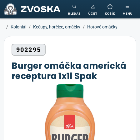
ZVOSKA
HLEDAT
ÚČET
KOŠÍK
MENU
Koloniál
Kečupy, hořčice, omáčky
Hotové omáčky
902295
Burger omáčka americká
receptura 1x1l Spak