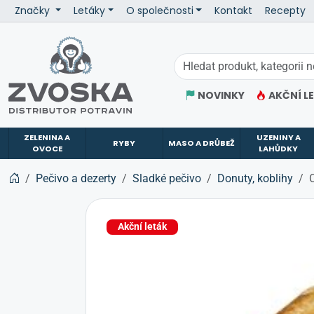
Značky
Letáky
O společnosti
Kontakt
Recepty
ZVOSKA
NOVINKY
AKČNÍ L
ZELENINA A
UZENINY A
RYBY
MASO A DRŮBEŽ
OVOCE
LAHŮDKY
Pečivo a dezerty
Sladké pečivo
Donuty, koblihy
Akční leták