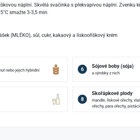
škovou náplní. Skvělá svačinka s překvapivou náplní. Zvenku k
175°C smažte 3-3,5 min.
ek (MLÉKO), sůl, cukr, kakaový a lískooříškový krém
Sójové boby (sója)
6
ut nebo jejich hybridní
a výrobky z nich
Skořápkové plody
8
mandle, lískové ořechy, vl
ořechy, para ořechy, pistác