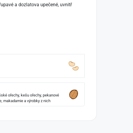
řupavé a dozlatova upečené, uvnitř
ašské ořechy, kešu ořechy, pekanové
ie, makadamie a výrobky z nich