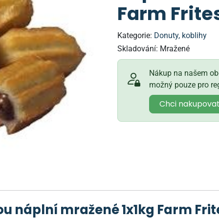
Farm Frite
Kategorie:
Donuty, koblihy
Skladování:
Mražené
Nákup na našem obc
možný pouze pro reg
Chci nakupova
u náplní mražené 1x1kg Farm Frit