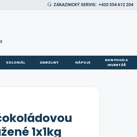
ZÁKAZNICKÝ SERVIS:
+420 554 612 204
I
NON FOOD A
KOLONIÁL
ZMRZLINY
NÁPOJE
INVENTÁŘ
 čokoládovou
žené 1x1kg