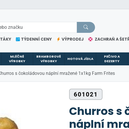
ETÁKY
TÝDENNÍ CENY
VÝPRODEJ
ZACHRAŇ A ŠETŘ
MLÉČNÉ
BRAMBOROVÉ
PEČIVO A
HOTOVÁ JÍDLA
VÝROBKY
VÝROBKY
DEZERTY
Churros s čokoládovou náplní mražené 1x1kg Farm Frites
601021
Churros s
náplní mra