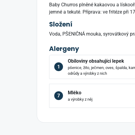
Baby Churros plněné kakaovou a lískooří
jemné a tekuté. Příprava: ve fritéze při 
Složení
Voda, PŠENIČNÁ mouka, syrovátkový práš
Alergeny
Obiloviny obsahující lepek
1
pšenice, žito, ječmen, oves, špalda, kam
odrůdy a výrobky z nich
Mléko
7
a výrobky z něj