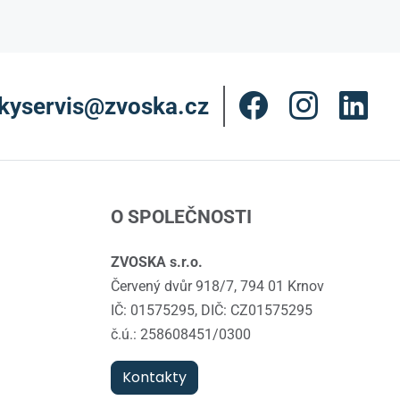
kyservis@zvoska.cz
O SPOLEČNOSTI
ZVOSKA s.r.o.
Červený dvůr 918/7, 794 01 Krnov
IČ: 01575295, DIČ: CZ01575295
č.ú.: 258608451/0300
Kontakty