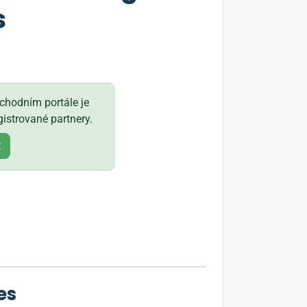
s
hodním portále je
istrované partnery.
t
es