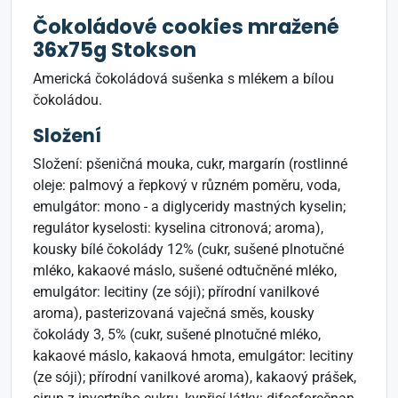
Čokoládové cookies mražené
36x75g Stokson
Americká čokoládová sušenka s mlékem a bílou
čokoládou.
Složení
Složení: pšeničná mouka, cukr, margarín (rostlinné
oleje: palmový a řepkový v různém poměru, voda,
emulgátor: mono - a diglyceridy mastných kyselin;
regulátor kyselosti: kyselina citronová; aroma),
kousky bílé čokolády 12% (cukr, sušené plnotučné
mléko, kakaové máslo, sušené odtučněné mléko,
emulgátor: lecitiny (ze sóji); přírodní vanilkové
aroma), pasterizovaná vaječná směs, kousky
čokolády 3, 5% (cukr, sušené plnotučné mléko,
kakaové máslo, kakaová hmota, emulgátor: lecitiny
(ze sóji); přírodní vanilkové aroma), kakaový prášek,