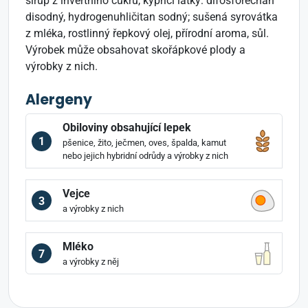
sirup z invertního cukru, kypřicí látky: difosforečnan
disodný, hydrogenuhličitan sodný; sušená syrovátka
z mléka, rostlinný řepkový olej, přírodní aroma, sůl.
Výrobek může obsahovat skořápkové plody a
výrobky z nich.
Alergeny
Obiloviny obsahující lepek
1
pšenice, žito, ječmen, oves, špalda, kamut
nebo jejich hybridní odrůdy a výrobky z nich
Vejce
3
a výrobky z nich
Mléko
7
a výrobky z něj