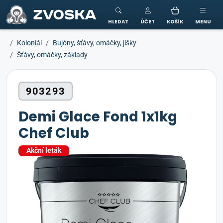
ZVOSKA
HLEDAT
ÚČET
KOŠÍK
MENU
Koloniál
Bujóny, šťávy, omáčky, jíšky
Šťávy, omáčky, základy
903293
Demi Glace Fond 1x1kg
Chef Club
Akční leták