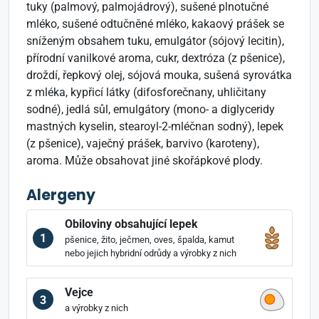
tuky (palmový, palmojádrový), sušené plnotučné
mléko, sušené odtučněné mléko, kakaový prášek se
sníženým obsahem tuku, emulgátor (sójový lecitin),
přírodní vanilkové aroma, cukr, dextróza (z pšenice),
droždí, řepkový olej, sójová mouka, sušená syrovátka
z mléka, kypřicí látky (difosforečnany, uhličitany
sodné), jedlá sůl, emulgátory (mono- a diglyceridy
mastných kyselin, stearoyl-2-mléčnan sodný), lepek
(z pšenice), vaječný prášek, barvivo (karoteny),
aroma. Může obsahovat jiné skořápkové plody.
Alergeny
Obiloviny obsahující lepek
1
pšenice, žito, ječmen, oves, špalda, kamut
nebo jejich hybridní odrůdy a výrobky z nich
Vejce
3
a výrobky z nich