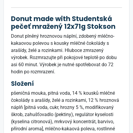
Donut made with Studentská
pečeť mražený 12x71g Stokson
Donut plněný hroznovou náplní, zdobený mléčno-
kakaovou polevou s kousky mléčné čokolády s
arašídy, želé a rozinkami. Hluboce zmrazený
výrobek. Rozmrazujte při pokojové teplotě po dobu
asi 60 minut. Výrobek je nutné spotřebovat do 72
hodin po rozmrazení.
Složení
pšeničná mouka, pitná voda, 14 % kousků mléčné
čokolády s arašídy, želé a rozinkami, 12 % hroznová
náplň [pitná voda, cukr, hrozny 5 %, modifikovaný
škrob, zahušťovadlo (pektiny), regulátor kyselosti
(kyselina citronová), mrkvový koncentrát, barvivo,
přírodní aroma], mléčno-kakaová poleva, rostlinné