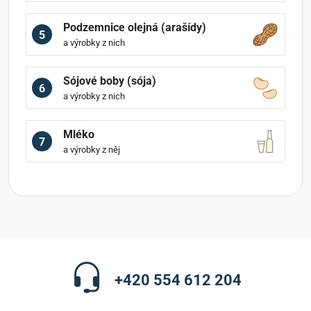
Podzemnice olejná (arašídy)
5
a výrobky z nich
Sójové boby (sója)
6
a výrobky z nich
Mléko
7
a výrobky z něj
+420 554 612 204