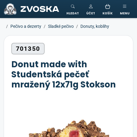
ZVOSKA
HLEDAT
ÚČET
KOŠÍK
MENU
Pečivo a dezerty
Sladké pečivo
Donuty, koblihy
701350
Donut made with
Studentská pečeť
mražený 12x71g Stokson