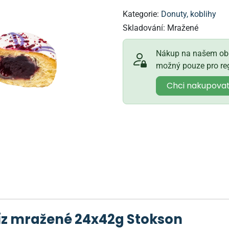
Kategorie:
Donuty, koblihy
Skladování:
Mražené
Nákup na našem obc
možný pouze pro reg
Chci nakupova
bíz mražené 24x42g Stokson