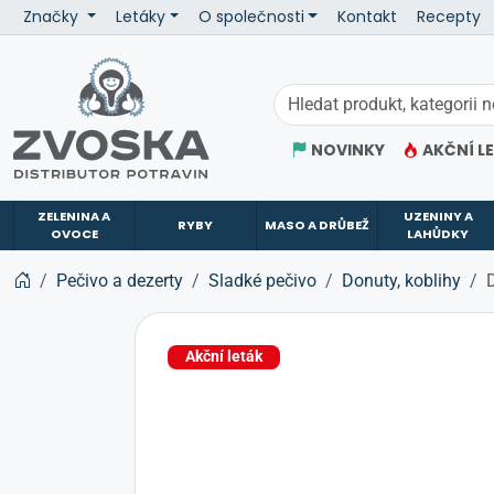
Značky
Letáky
O společnosti
Kontakt
Recepty
ZVOSKA
NOVINKY
AKČNÍ L
ZELENINA A
UZENINY A
RYBY
MASO A DRŮBEŽ
OVOCE
LAHŮDKY
Pečivo a dezerty
Sladké pečivo
Donuty, koblihy
Akční leták