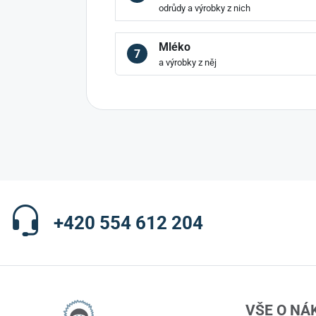
odrůdy a výrobky z nich
Mléko
7
a výrobky z něj
+420 554 612 204
VŠE O NÁ