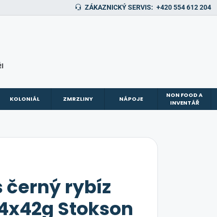
ZÁKAZNICKÝ SERVIS:
+420 554 612 204
I
NON FOOD A
KOLONIÁL
ZMRZLINY
NÁPOJE
INVENTÁŘ
s černý rybíz
4x42g Stokson