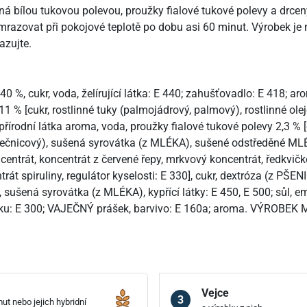
ná bílou tukovou polevou, proužky fialové tukové polevy a drcen
razovat při pokojové teplotě po dobu asi 60 minut. Výrobek je
azujte.
40 %, cukr, voda, želírující látka: E 440; zahušťovadlo: E 418; 
1 % [cukr, rostlinné tuky (palmojádrový, palmový), rostlinné ole
rodní látka aroma, voda, proužky fialové tukové polevy 2,3 % [c
lunečnicový), sušená syrovátka (z MLÉKA), sušené odstředěné 
entrát, koncentrát z červené řepy, mrkvový koncentrát, ředkvič
rát spiruliny, regulátor kyselosti: E 330], cukr, dextróza (z PŠE
, sušená syrovátka (z MLÉKA), kypřící látky: E 450, E 500; sůl, e
mouku: E 300; VAJEČNÝ prášek, barvivo: E 160a; aroma. VÝR
Vejce
3
ut nebo jejich hybridní