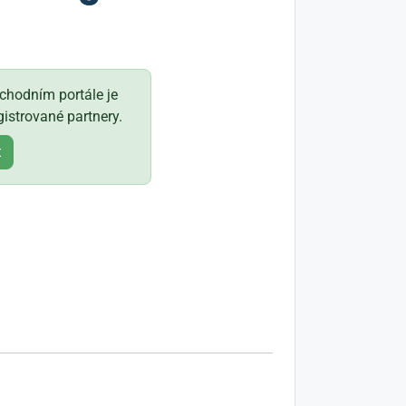
hodním portále je
istrované partnery.
t