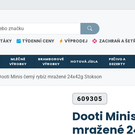
ETÁKY
TÝDENNÍ CENY
VÝPRODEJ
ZACHRAŇ A ŠETŘ
MLÉČNÉ
BRAMBOROVÉ
PEČIVO A
HOTOVÁ JÍDLA
VÝROBKY
VÝROBKY
DEZERTY
Dooti Minis černý rybíz mražené 24x42g Stokson
609305
Dooti Mini
mražené 2