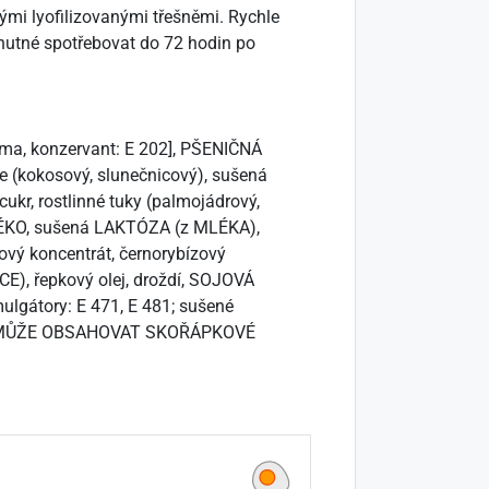
ými lyofilizovanými třešněmi. Rychle
 nutné spotřebovat do 72 hodin po
aroma, konzervant: E 202], PŠENIČNÁ
je (kokosový, slunečnicový), sušená
ukr, rostlinné tuky (palmojádrový,
MLÉKO, sušená LAKTÓZA (z MLÉKA),
kový koncentrát, černorybízový
NICE), řepkový olej, droždí, SOJOVÁ
mulgátory: E 471, E 481; sušené
OBEK MŮŽE OBSAHOVAT SKOŘÁPKOVÉ