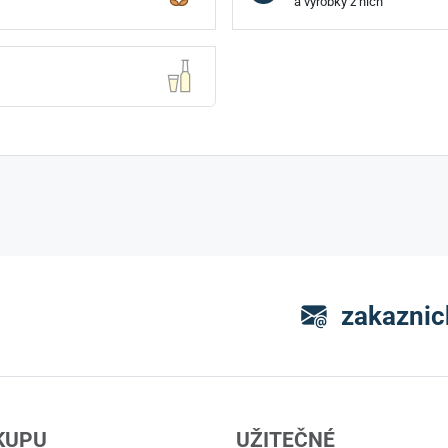
a výrobky z nich
zakaznic
KUPU
UŽITEČNÉ