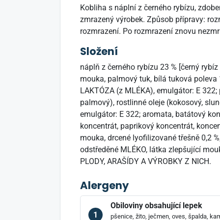
Kobliha s náplní z černého rybízu, zdobe
zmrazený výrobek. Způsob přípravy: rozm
rozmrazení. Po rozmrazení znovu nezmr
Složení
náplň z černého rybízu 23 % [černý rybíz 
mouka, palmový tuk, bílá tuková poleva 1
LAKTÓZA (z MLÉKA), emulgátor: E 322; pří
palmový), rostlinné oleje (kokosový, s
emulgátor: E 322; aromata, batátový konc
koncentrát, paprikový koncentrát, koncent
mouka, drcené lyofilizované třešně 0,2 %
odstředěné MLÉKO, látka zlepšující 
PLODY, ARAŠÍDY A VÝROBKY Z NICH.
Alergeny
Obiloviny obsahující lepek
1
pšenice, žito, ječmen, oves, špalda, kam