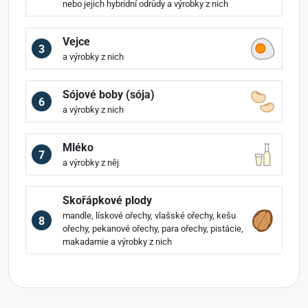
nebo jejich hybridní odrůdy a výrobky z nich
Vejce
3
a výrobky z nich
Sójové boby (sója)
6
a výrobky z nich
Mléko
7
a výrobky z něj
Skořápkové plody
mandle, lískové ořechy, vlašské ořechy, kešu
8
ořechy, pekanové ořechy, para ořechy, pistácie,
makadamie a výrobky z nich