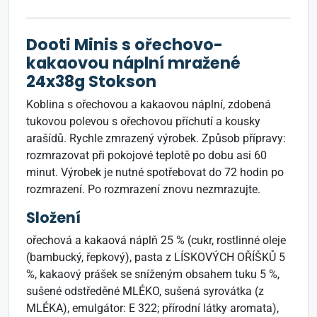
Dooti Minis s ořechovo-
kakaovou náplní mražené
24x38g Stokson
Koblina s ořechovou a kakaovou náplní, zdobená
tukovou polevou s ořechovou příchutí a kousky
arašídů. Rychle zmrazený výrobek. Způsob přípravy:
rozmrazovat při pokojové teplotě po dobu asi 60
minut. Výrobek je nutné spotřebovat do 72 hodin po
rozmrazení. Po rozmrazení znovu nezmrazujte.
Složení
ořechová a kakaová náplň 25 % (cukr, rostlinné oleje
(bambucký, řepkový), pasta z LÍSKOVÝCH OŘÍŠKŮ 5
%, kakaový prášek se sníženým obsahem tuku 5 %,
sušené odstředěné MLÉKO, sušená syrovátka (z
MLÉKA), emulgátor: E 322; přírodní látky aromata),