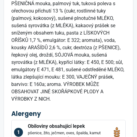
PŠENIČNÁ mouka, palmový tuk, tuková poleva s
ořechovou příchutí 13 % (cukr, rostlinné tuky
(palmový, kokosový), sušené plnotučné MLÉKO,
sušená syrovátka (z MLÉKA), kakaový prášek se
sníženým obsahem tuku, pasta z LÍSKOVÝCH
OŘÍŠKŮ 1,7 %, emulgátor: E 322; aromata), voda,
kousky ARAŠÍDŮ 2,6 %, cukr, dextróza (z PŠENICE),
řepkový olej, droždí, SÓJOVÁ mouka, sušená
syrovátka (z MLÉKA), kypřící látky: E 450, E 500; sůl,
emulgátory E 471, E 481, sušené odstředěné MLÉKO,
látka zlepšující mouku: E 300, VAJEČNÝ prášek,
barvivo: E 160a; aroma. VÝROBEK MŮŽE
OBSAHOVAT JINÉ SKOŘÁPKOVÉ PLODY A
VÝROBKY Z NICH.
Alergeny
Obiloviny obsahující lepek
1
pšenice, žito, ječmen, oves, špalda, kamut