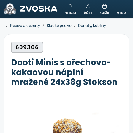
ZVOSKA
HLEDAT
ÚČET
KOŠÍK
MENU
Pečivo a dezerty
Sladké pečivo
Donuty, koblihy
609306
Dooti Minis s ořechovo-
kakaovou náplní
mražené 24x38g Stokson