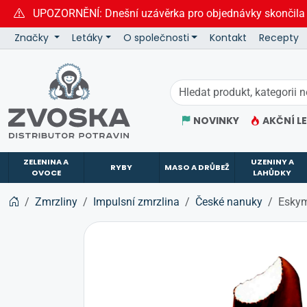
UPOZORNĚNÍ: Dnešní uzávěrka pro objednávky skončila
Značky
Letáky
O společnosti
Kontakt
Recepty
ZVOSKA
NOVINKY
AKČNÍ L
ZELENINA A
UZENINY A
RYBY
MASO A DRŮBEŽ
OVOCE
LAHŮDKY
Zmrzliny
Impulsní zmrzlina
České nanuky
Eskym