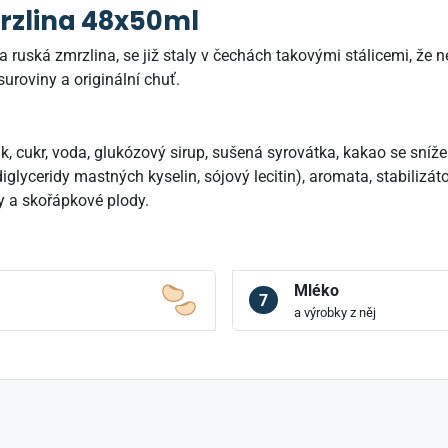
rzlina 48x50ml
a ruská zmrzlina, se již staly v čechách takovými stálicemi, že
suroviny a originální chuť.
, cukr, voda, glukózový sirup, sušená syrovátka, kakao se sní
lyceridy mastných kyselin, sójový lecitin), aromata, stabilizá
y a skořápkové plody.
Mléko
7
a výrobky z něj