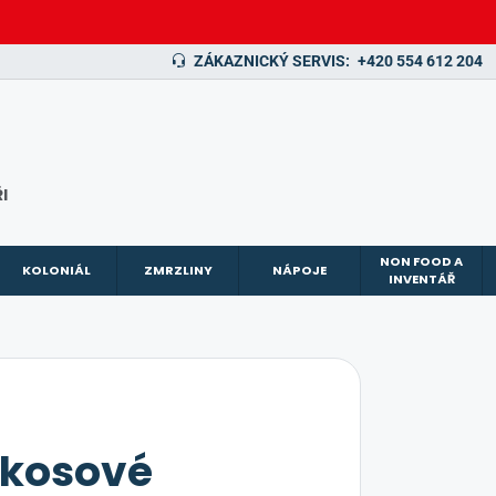
ZÁKAZNICKÝ SERVIS:
+420 554 612 204
I
NON FOOD A
KOLONIÁL
ZMRZLINY
NÁPOJE
INVENTÁŘ
kosové