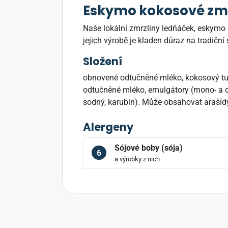
Eskymo kokosové zm
Naše lokální zmrzliny ledňáček, eskymo 
jejich výrobě je kladen důraz na tradiční 
Složení
obnovené odtučněné mléko, kokosový tuk
odtučněné mléko, emulgátory (mono- a dig
sodný, karubin). Může obsahovat arašíd
Alergeny
Sójové boby (sója)
6
a výrobky z nich