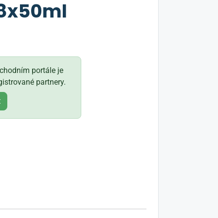
48x50ml
hodním portále je
istrované partnery.
t