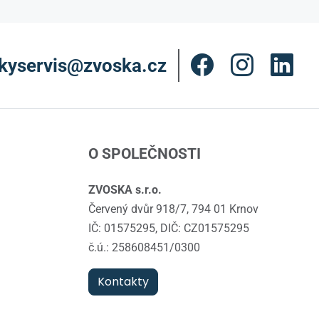
kyservis@zvoska.cz
O SPOLEČNOSTI
ZVOSKA s.r.o.
Červený dvůr 918/7, 794 01 Krnov
IČ: 01575295, DIČ: CZ01575295
č.ú.: 258608451/0300
Kontakty