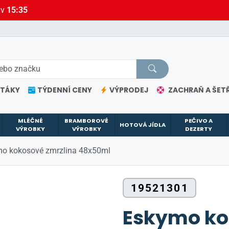
 v
15:35
ETÁKY
TÝDENNÍ CENY
VÝPRODEJ
ZACHRAŇ A ŠETŘ
MLÉČNÉ
BRAMBOROVÉ
PEČIVO A
HOTOVÁ JÍDLA
VÝROBKY
VÝROBKY
DEZERTY
o kokosové zmrzlina 48x50ml
19521301
Eskymo ko