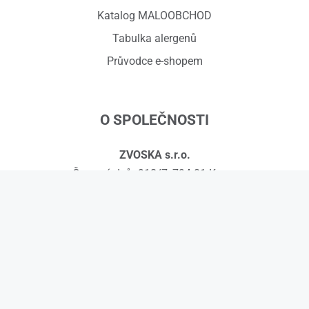
Katalog MALOOBCHOD
Tabulka alergenů
Průvodce e-shopem
O SPOLEČNOSTI
ZVOSKA s.r.o.
Červený dvůr 918/7, 794 01 Krnov
IČ: 01575295, DIČ: CZ01575295
č.ú.: 258608451/0300
Kontakty
© 2026 ZVOSKA s.r.o.