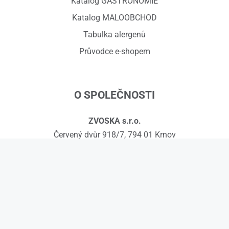
Katalog GASTRONOMIE
Katalog MALOOBCHOD
Tabulka alergenů
Průvodce e-shopem
O SPOLEČNOSTI
ZVOSKA s.r.o.
Červený dvůr 918/7, 794 01 Krnov
IČ: 01575295, DIČ: CZ01575295
č.ú.: 258608451/0300
Kontakty
© 2026 ZVOSKA s.r.o.