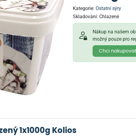
Kategorie:
Ostatní sýry
Skladování:
Chlazené
Nákup na našem obc
možný pouze pro reg
Chci nakupova
azený 1x1000g Kolios