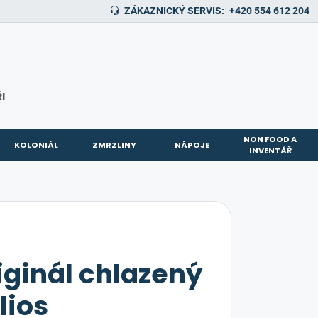
ZÁKAZNICKÝ SERVIS:
+420 554 612 204
I
NON FOOD A
KOLONIÁL
ZMRZLINY
NÁPOJE
INVENTÁŘ
riginál chlazený
lios