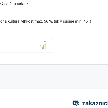
ký salát choriatiki
éčná kultura, vlhkost max. 56 %, tuk v sušině min. 45 %
zakaznic