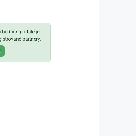
hodním portále je
istrované partnery.
t