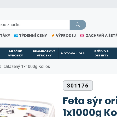
ETÁKY
TÝDENNÍ CENY
VÝPRODEJ
ZACHRAŇ A ŠETŘ
MLÉČNÉ
BRAMBOROVÉ
PEČIVO A
HOTOVÁ JÍDLA
VÝROBKY
VÝROBKY
DEZERTY
nál chlazený 1x1000g Kolios
301176
Feta sýr o
1x1000g Ko