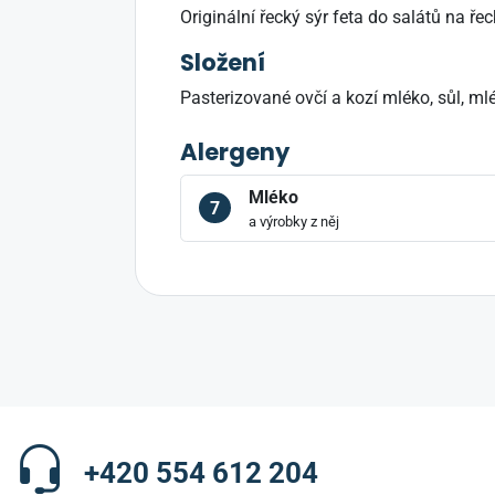
Originální řecký sýr feta do salátů na řec
Složení
Pasterizované ovčí a kozí mléko, sůl, ml
Alergeny
Mléko
7
a výrobky z něj
+420 554 612 204