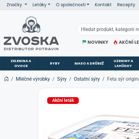
Značky
Letáky
O společnosti
Kontakt
Recepty
ZVOSKA
NOVINKY
AKČNÍ L
ZELENINA A
UZENINY A
RYBY
MASO A DRŮBEŽ
OVOCE
LAHŮDKY
Mléčné výrobky
Sýry
Ostatní sýry
Feta sýr origi
Akční leták