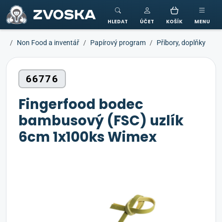
ZVOSKA
HLEDAT
ÚČET
KOŠÍK
MENU
Non Food a inventář
Papírový program
Příbory, doplňky
66776
Fingerfood bodec
bambusový (FSC) uzlík
6cm 1x100ks Wimex