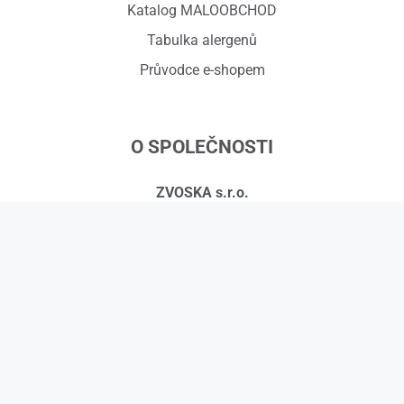
Katalog MALOOBCHOD
Tabulka alergenů
Průvodce e-shopem
O SPOLEČNOSTI
ZVOSKA s.r.o.
Červený dvůr 918/7, 794 01 Krnov
IČ: 01575295, DIČ: CZ01575295
č.ú.: 258608451/0300
Kontakty
© 2026 ZVOSKA s.r.o.