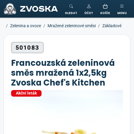
ZVOSKA
HLEDAT
ÚČET
KOŠÍK
MENU
Zelenina a ovoce
Mražené zeleninové směsi
Základové
501083
Francouzská zeleninová
směs mražená 1x2,5kg
Zvoska Chef's Kitchen
Akční leták