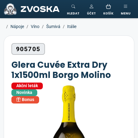
ZVOSKA
HLEDAT
ÚČET
KOŠÍK
MENU
Nápoje
Víno
Šumivá
Itálie
905705
Glera Cuvée Extra Dry
1x1500ml Borgo Molino
Akční leták
Novinka
Bonus