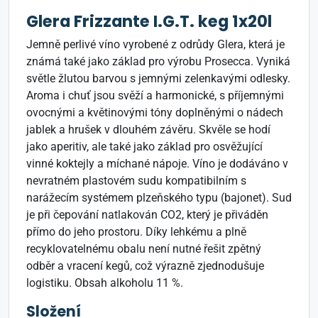
Glera Frizzante I.G.T. keg 1x20l
Jemně perlivé víno vyrobené z odrůdy Glera, která je
známá také jako základ pro výrobu Prosecca. Vyniká
světle žlutou barvou s jemnými zelenkavými odlesky.
Aroma i chuť jsou svěží a harmonické, s příjemnými
ovocnými a květinovými tóny doplněnými o nádech
jablek a hrušek v dlouhém závěru. Skvěle se hodí
jako aperitiv, ale také jako základ pro osvěžující
vinné koktejly a míchané nápoje. Víno je dodáváno v
nevratném plastovém sudu kompatibilním s
narážecím systémem plzeňského typu (bajonet). Sud
je při čepování natlakován CO2, který je přiváděn
přímo do jeho prostoru. Díky lehkému a plně
recyklovatelnému obalu není nutné řešit zpětný
odběr a vracení kegů, což výrazně zjednodušuje
logistiku. Obsah alkoholu 11 %.
Složení