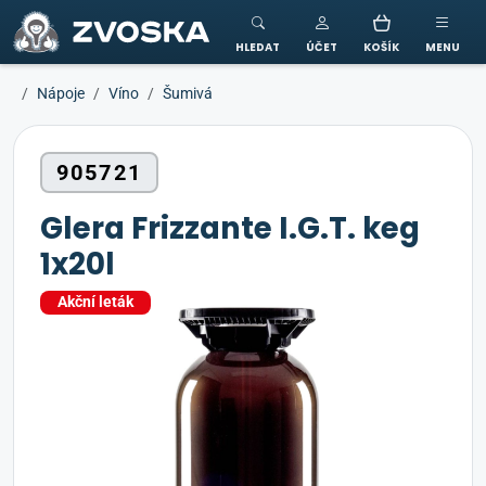
ZVOSKA
HLEDAT
ÚČET
KOŠÍK
MENU
Nápoje
Víno
Šumivá
905721
Glera Frizzante I.G.T. keg
1x20l
Akční leták