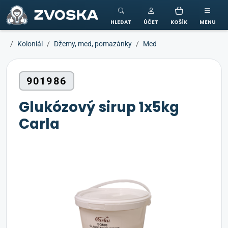
ZVOSKA
HLEDAT
ÚČET
KOŠÍK
MENU
Koloniál
Džemy, med, pomazánky
Med
901986
Glukózový sirup 1x5kg
Carla