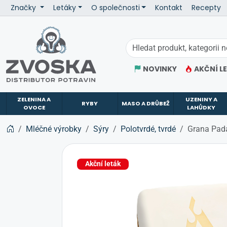
Značky
Letáky
O společnosti
Kontakt
Recepty
ZVOSKA
NOVINKY
AKČNÍ L
ZELENINA A
UZENINY A
RYBY
MASO A DRŮBEŽ
OVOCE
LAHŮDKY
Mléčné výrobky
Sýry
Polotvrdé, tvrdé
Grana Pada
Akční leták