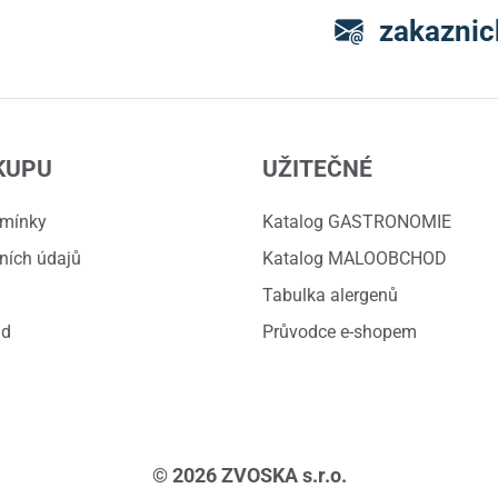
zakaznic
KUPU
UŽITEČNÉ
dmínky
Katalog GASTRONOMIE
ních údajů
Katalog MALOOBCHOD
Tabulka alergenů
ád
Průvodce e-shopem
© 2026 ZVOSKA s.r.o.