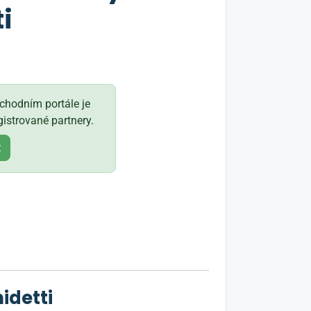
i
hodním portále je
istrované partnery.
t
idetti