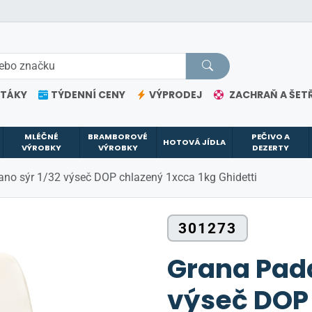
ETÁKY
TÝDENNÍ CENY
VÝPRODEJ
ZACHRAŇ A ŠETŘ
MLÉČNÉ
BRAMBOROVÉ
PEČIVO A
HOTOVÁ JÍDLA
VÝROBKY
VÝROBKY
DEZERTY
no sýr 1/32 výseč DOP chlazený 1xcca 1kg Ghidetti
301273
Grana Pada
výseč DOP