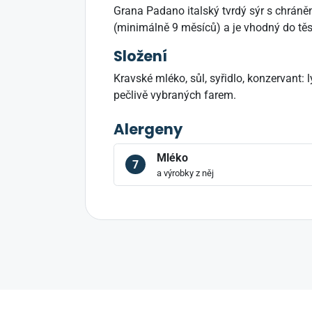
Grana Padano italský tvrdý sýr s chrán
(minimálně 9 měsíců) a je vhodný do těst
Složení
Kravské mléko, sůl, syřidlo, konzervant:
pečlivě vybraných farem.
Alergeny
Mléko
7
a výrobky z něj