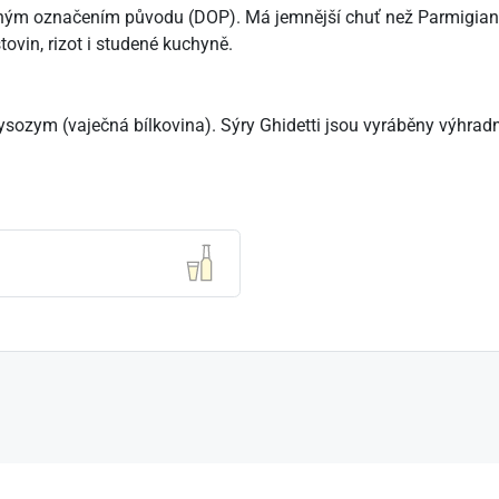
ěným označením původu (DOP). Má jemnější chuť než Parmigiano
ovin, rizot i studené kuchyně.
 lysozym (vaječná bílkovina). Sýry Ghidetti jsou vyráběny výhra