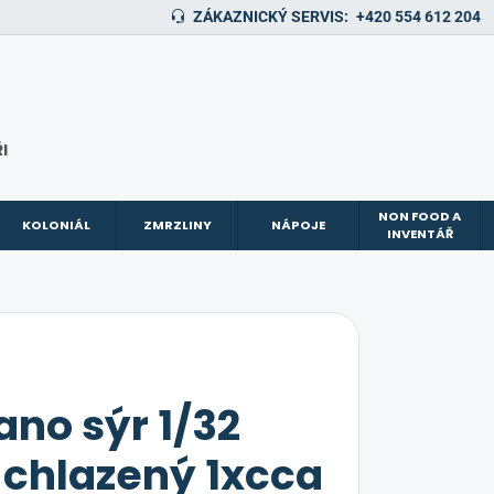
ZÁKAZNICKÝ SERVIS:
+420 554 612 204
I
NON FOOD A
KOLONIÁL
ZMRZLINY
NÁPOJE
INVENTÁŘ
no sýr 1/32
 chlazený 1xcca