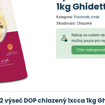
1kg Ghidett
Kategorie:
Polotvrdé, tvrdé
Skladování:
Chlazené
Nákup na našem obc
možný pouze pro reg
Chci nakupova
2 výseč DOP chlazený 1xcca 1kg Gh