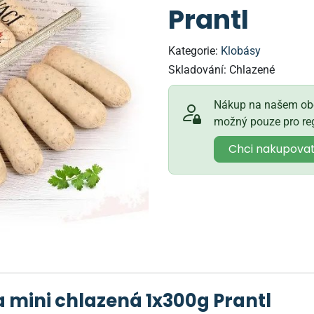
Prantl
Kategorie:
Klobásy
Skladování:
Chlazené
Nákup na našem obc
možný pouze pro reg
Chci nakupova
a mini chlazená 1x300g Prantl