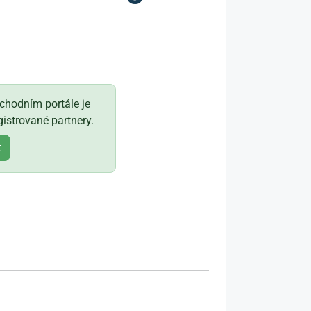
hodním portále je
istrované partnery.
t