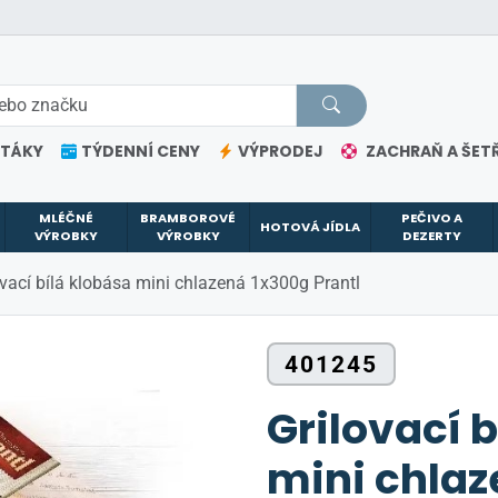
ETÁKY
TÝDENNÍ CENY
VÝPRODEJ
ZACHRAŇ A ŠETŘ
MLÉČNÉ
BRAMBOROVÉ
PEČIVO A
HOTOVÁ JÍDLA
VÝROBKY
VÝROBKY
DEZERTY
ovací bílá klobása mini chlazená 1x300g Prantl
401245
Grilovací 
mini chlaz