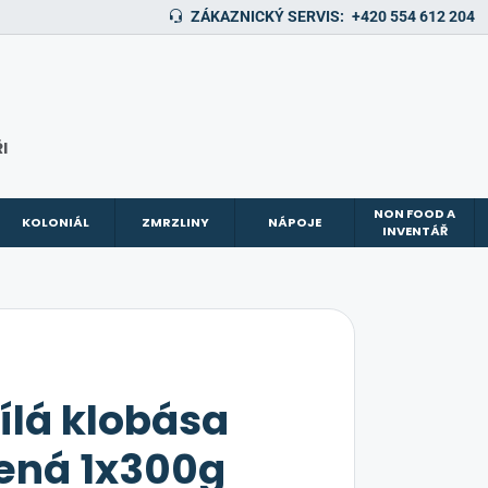
ZÁKAZNICKÝ SERVIS:
+420 554 612 204
I
NON FOOD A
KOLONIÁL
ZMRZLINY
NÁPOJE
INVENTÁŘ
bílá klobása
ená 1x300g