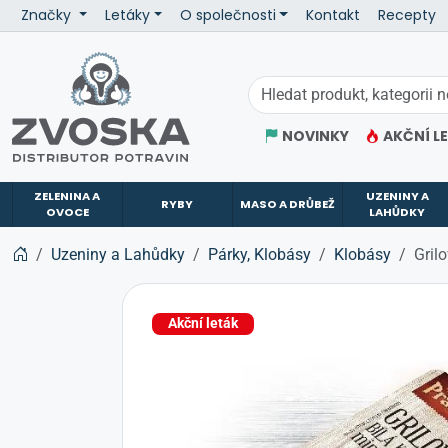
Značky
Letáky
O společnosti
Kontakt
Recepty
ZVOSKA
NOVINKY
AKČNÍ L
ZELENINA A
UZENINY A
RYBY
MASO A DRŮBEŽ
OVOCE
LAHŮDKY
Uzeniny a Lahůdky
Párky, Klobásy
Klobásy
Gril
Akční leták