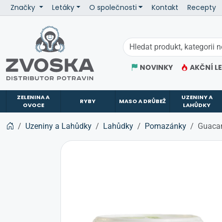
Značky
Letáky
O společnosti
Kontakt
Recepty
ZVOSKA
NOVINKY
AKČNÍ L
ZELENINA A
UZENINY A
RYBY
MASO A DRŮBEŽ
OVOCE
LAHŮDKY
Uzeniny a Lahůdky
Lahůdky
Pomazánky
Guacam