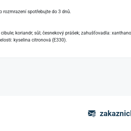
o rozmrazení spotřebujte do 3 dnů.
cibule; koriandr; sůl; česnekový prášek; zahušťovadla: xanthano
losti: kyselina citronová (E330).
zakaznic