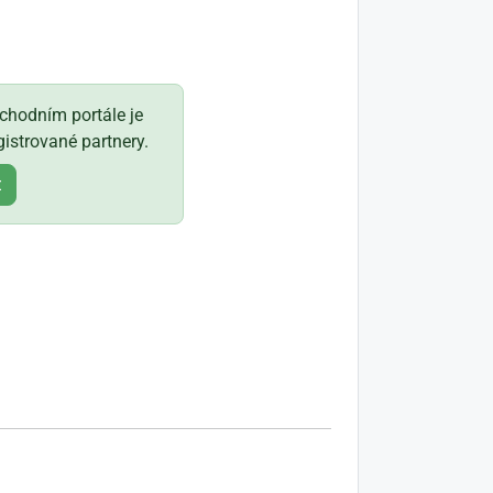
hodním portále je
istrované partnery.
t