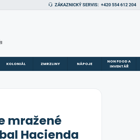
ZÁKAZNICKÝ SERVIS:
+420 554 612 204
I
NON FOOD A
KOLONIÁL
ZMRZLINY
NÁPOJE
INVENTÁŘ
e mražené
obal Hacienda