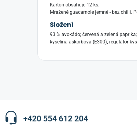
Karton obsahuje 12 ks.
Mražené guacamole jemné - bez chilli. P
Složení
93 % avokádo; červená a zelená paprika; 
kyselina askorbová (E300); regulátor kyse
+420 554 612 204