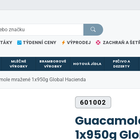
ETÁKY
TÝDENNÍ CENY
VÝPRODEJ
ZACHRAŇ A ŠETŘ
MLÉČNÉ
BRAMBOROVÉ
PEČIVO A
HOTOVÁ JÍDLA
VÝROBKY
VÝROBKY
DEZERTY
ole mražené 1x950g Global Hacienda
601002
Guacamol
1x950g Gl