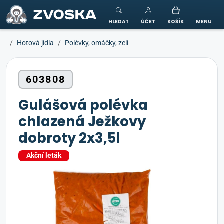
ZVOSKA
HLEDAT
ÚČET
KOŠÍK
MENU
Hotová jídla
Polévky, omáčky, zelí
603808
Gulášová polévka
chlazená Ježkovy
dobroty 2x3,5l
Akční leták