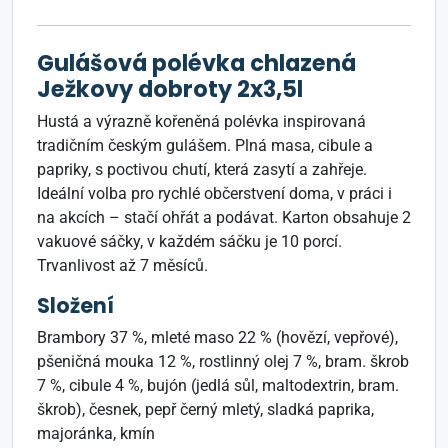
Gulášová polévka chlazená
Ježkovy dobroty 2x3,5l
Hustá a výrazně kořeněná polévka inspirovaná
tradičním českým gulášem. Plná masa, cibule a
papriky, s poctivou chutí, která zasytí a zahřeje.
Ideální volba pro rychlé občerstvení doma, v práci i
na akcích – stačí ohřát a podávat. Karton obsahuje 2
vakuové sáčky, v každém sáčku je 10 porcí.
Trvanlivost až 7 měsíců.
Složení
Brambory 37 %, mleté maso 22 % (hovězí, vepřové),
pšeničná mouka 12 %, rostlinný olej 7 %, bram. škrob
7 %, cibule 4 %, bujón (jedlá sůl, maltodextrin, bram.
škrob), česnek, pepř černý mletý, sladká paprika,
majoránka, kmín