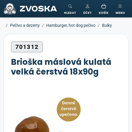
ZVOSKA
HLEDAT
ÚČET
KOŠÍK
MENU
Pečivo a dezerty
Hamburger, hot dog pečivo
Bulky
701312
Brioška máslová kulatá
velká čerstvá 18x90g