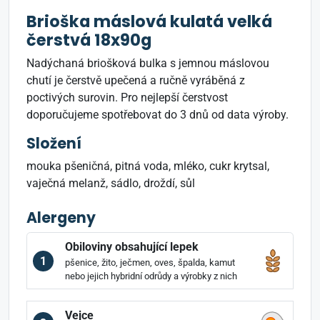
Brioška máslová kulatá velká
čerstvá 18x90g
Nadýchaná briošková bulka s jemnou máslovou
chutí je čerstvě upečená a ručně vyráběná z
poctivých surovin. Pro nejlepší čerstvost
doporučujeme spotřebovat do 3 dnů od data výroby.
Složení
mouka pšeničná, pitná voda, mléko, cukr krytsal,
vaječná melanž, sádlo, droždí, sůl
Alergeny
Obiloviny obsahující lepek
1
pšenice, žito, ječmen, oves, špalda, kamut
nebo jejich hybridní odrůdy a výrobky z nich
Vejce