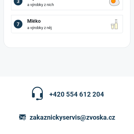
3
a výrobky z nich
Mléko
7
a výrobky z něj
+420 554 612 204
zakaznickyservis@zvoska.cz