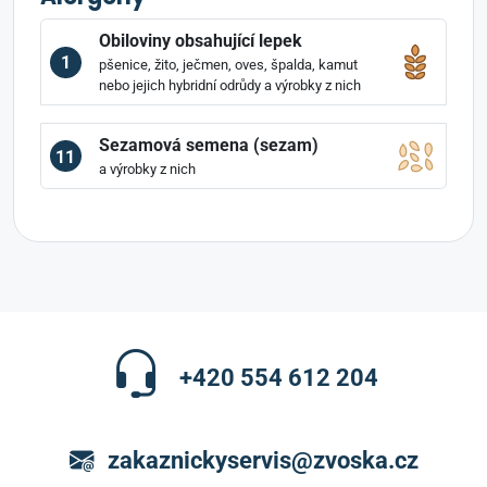
Obiloviny obsahující lepek
1
pšenice, žito, ječmen, oves, špalda, kamut
nebo jejich hybridní odrůdy a výrobky z nich
Sezamová semena (sezam)
11
a výrobky z nich
+420 554 612 204
zakaznickyservis@zvoska.cz