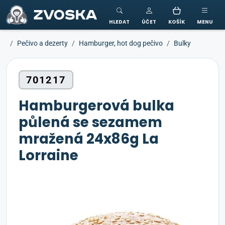
ZVOSKA
HLEDAT
ÚČET
KOŠÍK
MENU
Pečivo a dezerty
Hamburger, hot dog pečivo
Bulky
701217
Hamburgerová bulka
půlená se sezamem
mražená 24x86g La
Lorraine