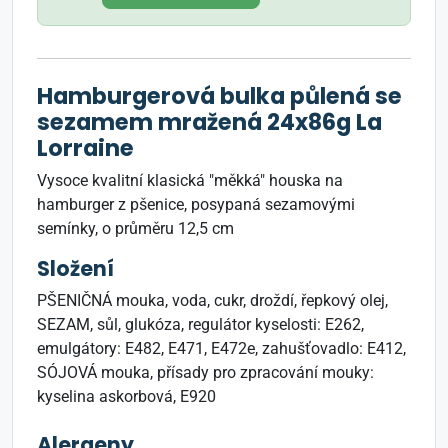
Hamburgerová bulka půlená se
sezamem mražená 24x86g La
Lorraine
Vysoce kvalitní klasická "měkká" houska na
hamburger z pšenice, posypaná sezamovými
semínky, o průměru 12,5 cm
Složení
PŠENIČNÁ mouka, voda, cukr, droždí, řepkový olej,
SEZAM, sůl, glukóza, regulátor kyselosti: E262,
emulgátory: E482, E471, E472e, zahušťovadlo: E412,
SÓJOVÁ mouka, přísady pro zpracování mouky:
kyselina askorbová, E920
Alergeny