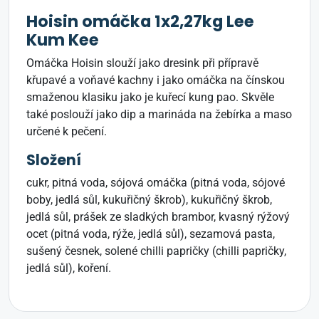
Hoisin omáčka 1x2,27kg Lee
Kum Kee
Omáčka Hoisin slouží jako dresink při přípravě
křupavé a voňavé kachny i jako omáčka na čínskou
smaženou klasiku jako je kuřecí kung pao. Skvěle
také poslouží jako dip a marináda na žebírka a maso
určené k pečení.
Složení
cukr, pitná voda, sójová omáčka (pitná voda, sójové
boby, jedlá sůl, kukuřičný škrob), kukuřičný škrob,
jedlá sůl, prášek ze sladkých brambor, kvasný rýžový
ocet (pitná voda, rýže, jedlá sůl), sezamová pasta,
sušený česnek, solené chilli papričky (chilli papričky,
jedlá sůl), koření.