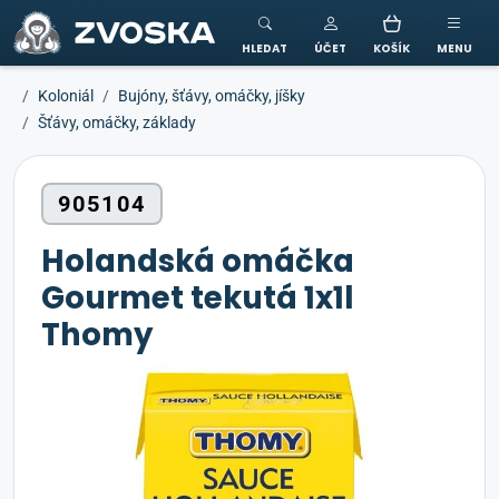
ZVOSKA
HLEDAT
ÚČET
KOŠÍK
MENU
Koloniál
Bujóny, šťávy, omáčky, jíšky
Šťávy, omáčky, základy
905104
Holandská omáčka
Gourmet tekutá 1x1l
Thomy