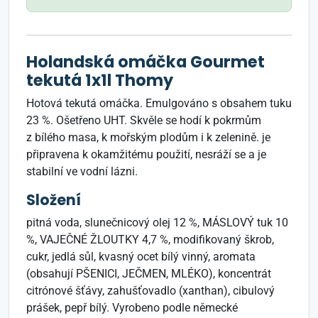
Holandská omáčka Gourmet
tekutá 1x1l Thomy
Hotová tekutá omáčka. Emulgováno s obsahem tuku
23 %. Ošetřeno UHT. Skvěle se hodí k pokrmům
z bílého masa, k mořským plodům i k zelenině. je
připravena k okamžitému použití, nesráží se a je
stabilní ve vodní lázni.
Složení
pitná voda, slunečnicový olej 12 %, MÁSLOVÝ tuk 10
%, VAJEČNÉ ŽLOUTKY 4,7 %, modifikovaný škrob,
cukr, jedlá sůl, kvasný ocet bílý vinný, aromata
(obsahují PŠENICI, JEČMEN, MLÉKO), koncentrát
citrónové šťávy, zahušťovadlo (xanthan), cibulový
prášek, pepř bílý. Vyrobeno podle německé