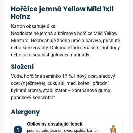
Hořčice jemná Yellow Mild 1x1l
Heinz
Karton obsahuje 6 ks.
Neodolatelně jemná a krémová hořčice Mild Yellow
Mustard. Neobsahuje žádná umělá barviva, příchutě
nebo konzervanty. Dokonale ladí s masem, hot dogy
nebo jako součást grilovací marinády.
Složení
Voda, hořčičné semínko 17 %, lihový ocet, sladový
ocet (z ječmene), cukr, sůl, med, koření, přírodní
bylinné aroma, stabilizátor – xanthanová guma,
paprikový koncentrát
Alergeny
Obiloviny obsahující lepek
1
pšenice, žito, ječmen, oves, špalda, kamut