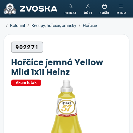
ZVOSKA
HLEDAT
ÚČET
KOŠÍK
MENU
Koloniál
Kečupy, hořčice, omáčky
Hořčice
902271
Hořčice jemná Yellow
Mild 1x1l Heinz
Akční leták