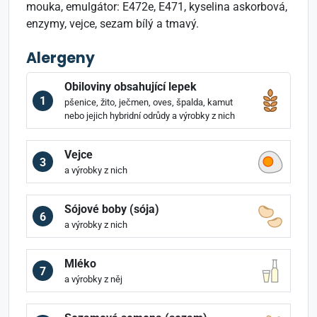
mouka, emulgátor: E472e, E471, kyselina askorbová,
enzymy, vejce, sezam bílý a tmavý.
Alergeny
Obiloviny obsahující lepek
1
pšenice, žito, ječmen, oves, špalda, kamut
nebo jejich hybridní odrůdy a výrobky z nich
Vejce
3
a výrobky z nich
Sójové boby (sója)
6
a výrobky z nich
Mléko
7
a výrobky z něj