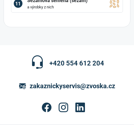
Sezamová semena (sezam)
11
a výrobky z nich
+420 554 612 204
zakaznickyservis@zvoska.cz