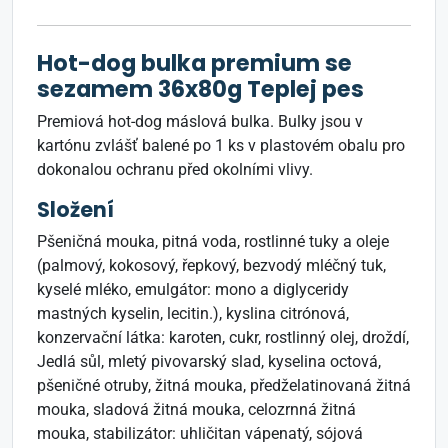
Hot-dog bulka premium se
sezamem 36x80g Teplej pes
Premiová hot-dog máslová bulka. Bulky jsou v
kartónu zvlášť balené po 1 ks v plastovém obalu pro
dokonalou ochranu před okolními vlivy.
Složení
Pšeničná mouka, pitná voda, rostlinné tuky a oleje
(palmový, kokosový, řepkový, bezvodý mléčný tuk,
kyselé mléko, emulgátor: mono a diglyceridy
mastných kyselin, lecitin.), kyslina citrónová,
konzervační látka: karoten, cukr, rostlinný olej, droždí,
Jedlá sůl, mletý pivovarský slad, kyselina octová,
pšeničné otruby, žitná mouka, předželatinovaná žitná
mouka, sladová žitná mouka, celozrnná žitná
mouka, stabilizátor: uhličitan vápenatý, sójová