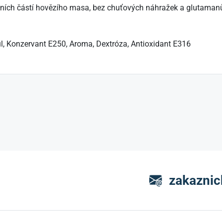
tních částí hovězího masa, bez chuťových náhražek a glutaman
l, Konzervant E250, Aroma, Dextróza, Antioxidant E316
zakaznic