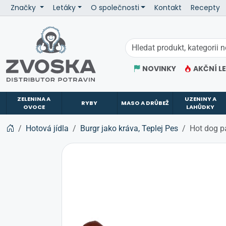
Značky
Letáky
O společnosti
Kontakt
Recepty
ZVOSKA
NOVINKY
AKČNÍ L
ZELENINA A
UZENINY A
RYBY
MASO A DRŮBEŽ
OVOCE
LAHŮDKY
Hotová jídla
Burgr jako kráva, Teplej Pes
Hot dog p