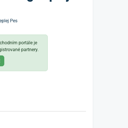
eplej Pes
hodním portále je
istrované partnery.
t