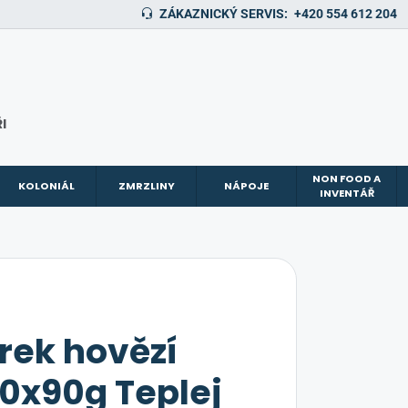
ZÁKAZNICKÝ SERVIS:
+420 554 612 204
I
NON FOOD A
KOLONIÁL
ZMRZLINY
NÁPOJE
INVENTÁŘ
rek hovězí
0x90g Teplej