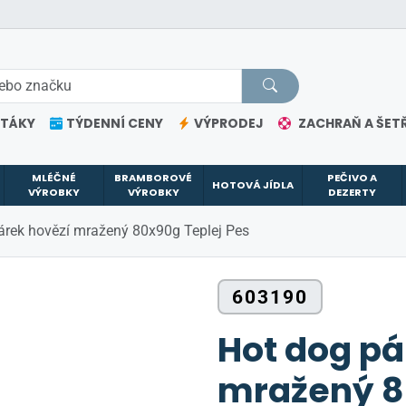
ETÁKY
TÝDENNÍ CENY
VÝPRODEJ
ZACHRAŇ A ŠETŘ
MLÉČNÉ
BRAMBOROVÉ
PEČIVO A
HOTOVÁ JÍDLA
VÝROBKY
VÝROBKY
DEZERTY
árek hovězí mražený 80x90g Teplej Pes
603190
Hot dog pá
mražený 8