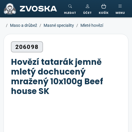
ZVOSKA
HLEDAT
ÚČET
KOŠÍK
MENU
Maso a drůbež
Masné speciality
Mleté hovězí
206098
Hovězí tatarák jemně
mletý dochucený
mražený 10x100g Beef
house SK