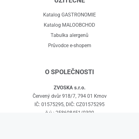
UŽITEČNÉ
Katalog GASTRONOMIE
Katalog MALOOBCHOD
Tabulka alergenů
Průvodce e-shopem
O SPOLEČNOSTI
ZVOSKA s.r.o.
Červený dvůr 918/7, 794 01 Krnov
IČ: 01575295, DIČ: CZ01575295
č.ú.: 258608451/0300
Kontakty