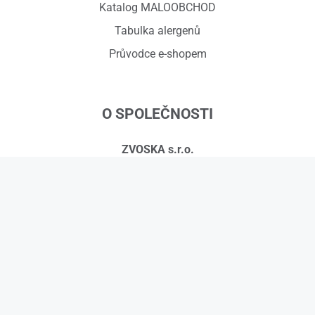
Katalog MALOOBCHOD
Tabulka alergenů
Průvodce e-shopem
O SPOLEČNOSTI
ZVOSKA s.r.o.
Červený dvůr 918/7, 794 01 Krnov
IČ: 01575295, DIČ: CZ01575295
č.ú.: 258608451/0300
Kontakty
© 2026 ZVOSKA s.r.o.