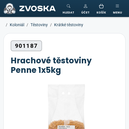
ZVOSKA
HLEDAT
ÚČET
KOŠÍK
MENU
Koloniál
Těstoviny
Krátké těstoviny
901187
Hrachové těstoviny
Penne 1x5kg