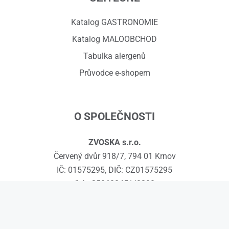
Katalog GASTRONOMIE
Katalog MALOOBCHOD
Tabulka alergenů
Průvodce e-shopem
O SPOLEČNOSTI
ZVOSKA s.r.o.
Červený dvůr 918/7, 794 01 Krnov
IČ: 01575295, DIČ: CZ01575295
č.ú.: 258608451/0300
Kontakty