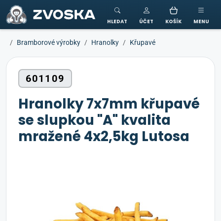
ZVOSKA
HLEDAT
ÚČET
KOŠÍK
MENU
Bramborové výrobky
Hranolky
Křupavé
601109
Hranolky 7x7mm křupavé
se slupkou "A" kvalita
mražené 4x2,5kg Lutosa