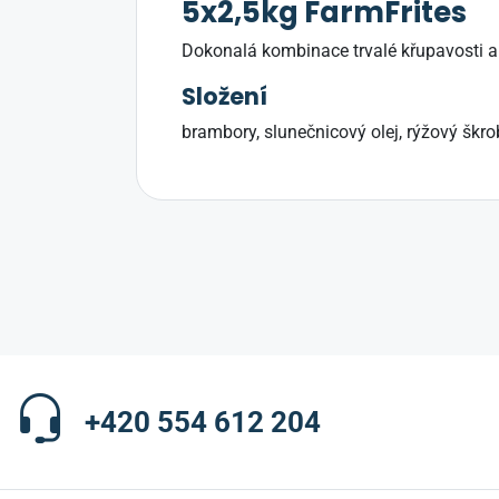
5x2,5kg FarmFrites
Dokonalá kombinace trvalé křupavosti a
Složení
brambory, slunečnicový olej, rýžový škrob
+420 554 612 204