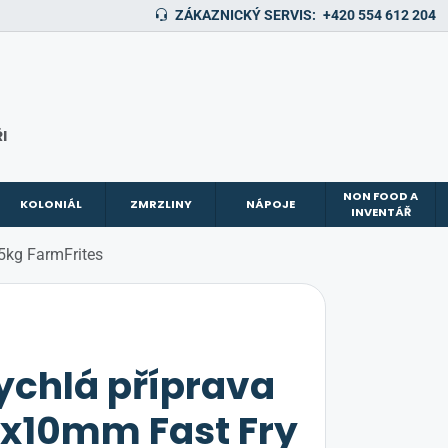
ZÁKAZNICKÝ SERVIS:
+420 554 612 204
I
NON FOOD A
KOLONIÁL
ZMRZLINY
NÁPOJE
INVENTÁŘ
5kg FarmFrites
ychlá příprava
0x10mm Fast Fry