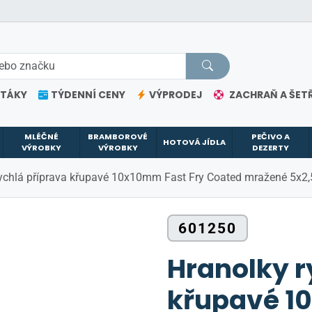
ETÁKY
TÝDENNÍ CENY
VÝPRODEJ
ZACHRAŇ A ŠETŘ
MLÉČNÉ
BRAMBOROVÉ
PEČIVO A
HOTOVÁ JÍDLA
VÝROBKY
VÝROBKY
DEZERTY
ychlá příprava křupavé 10x10mm Fast Fry Coated mražené 5x2,
601250
Hranolky r
křupavé 1