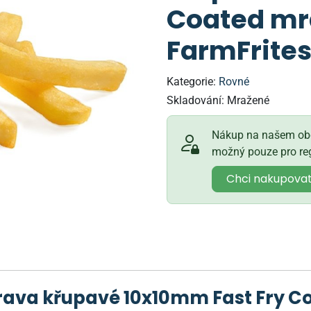
Coated mr
FarmFrite
Kategorie:
Rovné
Skladování:
Mražené
Nákup na našem obc
možný pouze pro reg
Chci nakupova
prava křupavé 10x10mm Fast Fry 