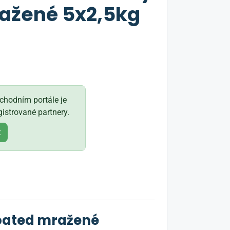
ažené 5x2,5kg
s
hodním portále je
istrované partnery.
t
Coated mražené