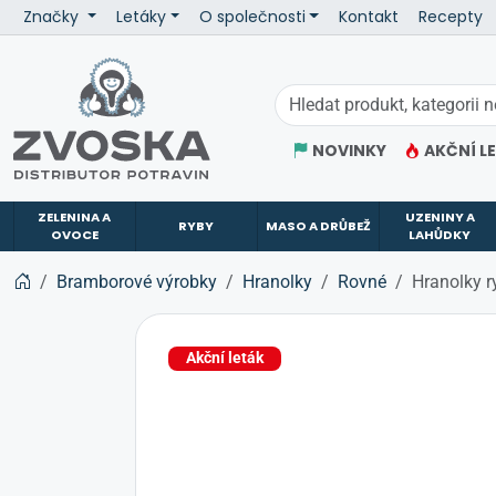
Značky
Letáky
O společnosti
Kontakt
Recepty
ZVOSKA
NOVINKY
AKČNÍ L
ZELENINA A
UZENINY A
RYBY
MASO A DRŮBEŽ
OVOCE
LAHŮDKY
Bramborové výrobky
Hranolky
Rovné
Hranolky r
Akční leták