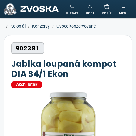
ZVOSKA
HLEDAT
ÚČET
KOŠÍK
MENU
Koloniál
Konzervy
Ovoce konzervované
902381
Jablka loupaná kompot
DIA S4/1 Ekon
Akční leták