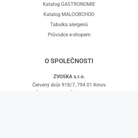
Katalog GASTRONOMIE
Katalog MALOOBCHOD
Tabulka alergenů
Průvodce e-shopem
O SPOLEČNOSTI
ZVOSKA s.r.o.
Červený dvůr 918/7, 794 01 Krnov
IČ: 01575295, DIČ: CZ01575295
č.ú.: 258608451/0300
Kontakty