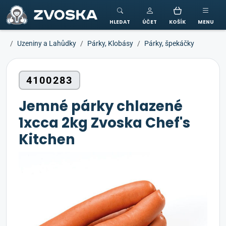
ZVOSKA
HLEDAT
ÚČET
KOŠÍK
MENU
Uzeniny a Lahůdky
Párky, Klobásy
Párky, špekáčky
4100283
Jemné párky chlazené
1xcca 2kg Zvoska Chef's
Kitchen