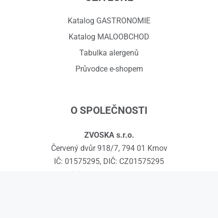
Katalog GASTRONOMIE
Katalog MALOOBCHOD
Tabulka alergenů
Průvodce e-shopem
O SPOLEČNOSTI
ZVOSKA s.r.o.
Červený dvůr 918/7, 794 01 Krnov
IČ: 01575295, DIČ: CZ01575295
č.ú.: 258608451/0300
Kontakty