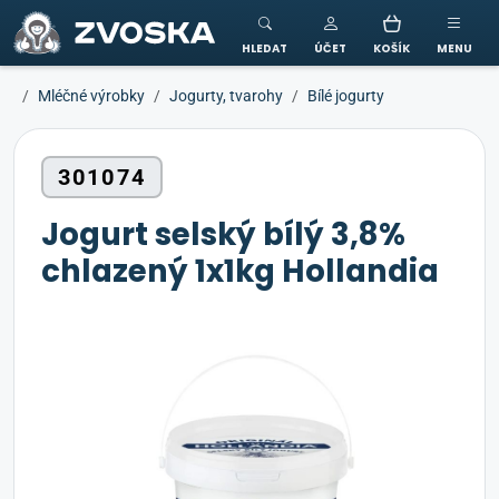
ZVOSKA
HLEDAT
ÚČET
KOŠÍK
MENU
Mléčné výrobky
Jogurty, tvarohy
Bílé jogurty
301074
Jogurt selský bílý 3,8%
chlazený 1x1kg Hollandia