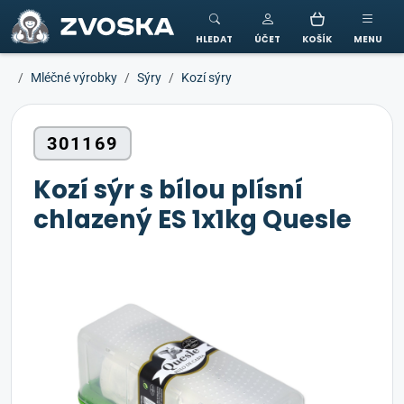
ZVOSKA
HLEDAT
ÚČET
KOŠÍK
MENU
Mléčné výrobky
Sýry
Kozí sýry
301169
Kozí sýr s bílou plísní
chlazený ES 1x1kg Quesle