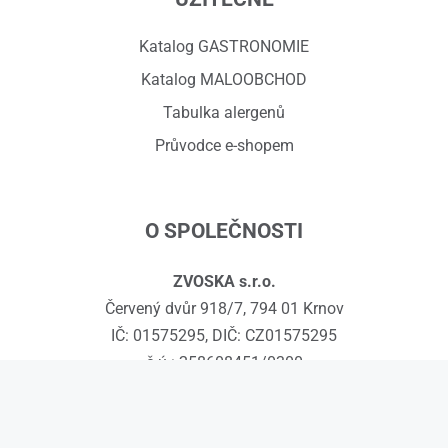
Katalog GASTRONOMIE
Katalog MALOOBCHOD
Tabulka alergenů
Průvodce e-shopem
O SPOLEČNOSTI
ZVOSKA s.r.o.
Červený dvůr 918/7, 794 01 Krnov
IČ: 01575295, DIČ: CZ01575295
č.ú.: 258608451/0300
Kontakty