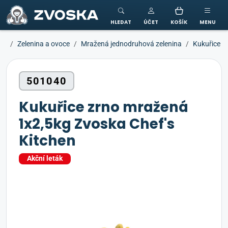
ZVOSKA
HLEDAT
ÚČET
KOŠÍK
MENU
Zelenina a ovoce
Mražená jednodruhová zelenina
Kukuřice
501040
Kukuřice zrno mražená
1x2,5kg Zvoska Chef's
Kitchen
Akční leták