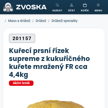
ZVOSKA
HLEDAT
ÚČET
KOŠÍK
MENU
Maso a drůbež
Drůbež
Drůbeží speciality
201157
Kuřecí prsní řízek
supreme z kukuřičného
kuřete mražený FR cca
4,4kg
Akční leták