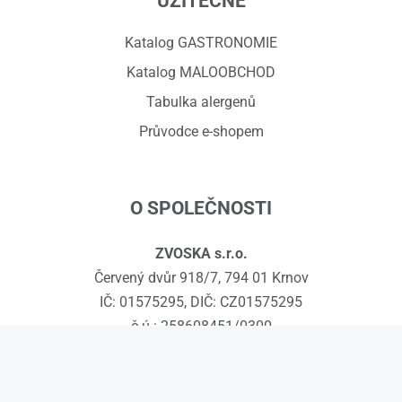
UŽITEČNÉ
Katalog GASTRONOMIE
Katalog MALOOBCHOD
Tabulka alergenů
Průvodce e-shopem
O SPOLEČNOSTI
ZVOSKA s.r.o.
Červený dvůr 918/7, 794 01 Krnov
IČ: 01575295, DIČ: CZ01575295
č.ú.: 258608451/0300
Kontakty