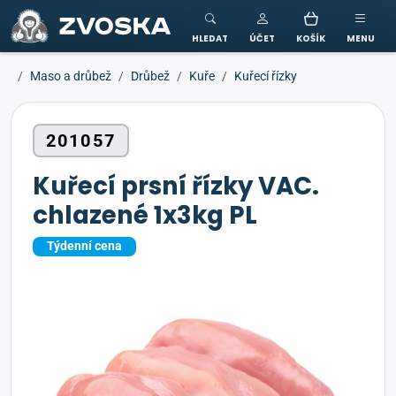
ZVOSKA
HLEDAT
ÚČET
KOŠÍK
MENU
Maso a drůbež
Drůbež
Kuře
Kuřecí řízky
201057
Kuřecí prsní řízky VAC.
chlazené 1x3kg PL
Týdenní cena