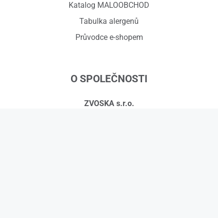
Katalog MALOOBCHOD
Tabulka alergenů
Průvodce e-shopem
O SPOLEČNOSTI
ZVOSKA s.r.o.
Červený dvůr 918/7, 794 01 Krnov
IČ: 01575295, DIČ: CZ01575295
č.ú.: 258608451/0300
Kontakty
© 2026 ZVOSKA s.r.o.