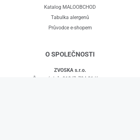
Katalog MALOOBCHOD
Tabulka alergenů
Průvodce e-shopem
O SPOLEČNOSTI
ZVOSKA s.r.o.
Červený dvůr 918/7, 794 01 Krnov
IČ: 01575295, DIČ: CZ01575295
č.ú.: 258608451/0300
Kontakty
© 2026 ZVOSKA s.r.o.