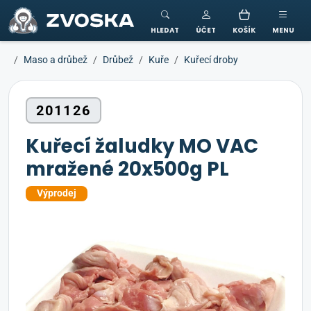
ZVOSKA
HLEDAT
ÚČET
KOŠÍK
MENU
Maso a drůbež
Drůbež
Kuře
Kuřecí droby
201126
Kuřecí žaludky MO VAC
mražené 20x500g PL
Výprodej