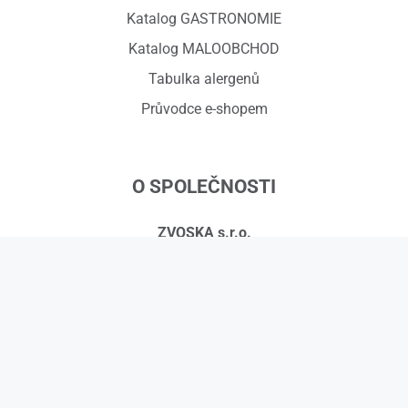
Katalog GASTRONOMIE
Katalog MALOOBCHOD
Tabulka alergenů
Průvodce e-shopem
O SPOLEČNOSTI
ZVOSKA s.r.o.
Červený dvůr 918/7, 794 01 Krnov
IČ: 01575295, DIČ: CZ01575295
č.ú.: 258608451/0300
Kontakty